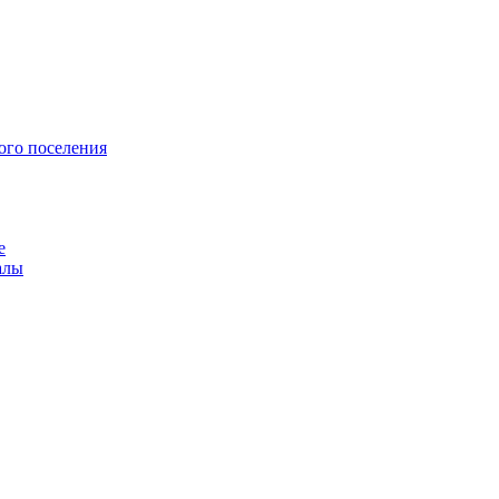
ого поселения
е
алы