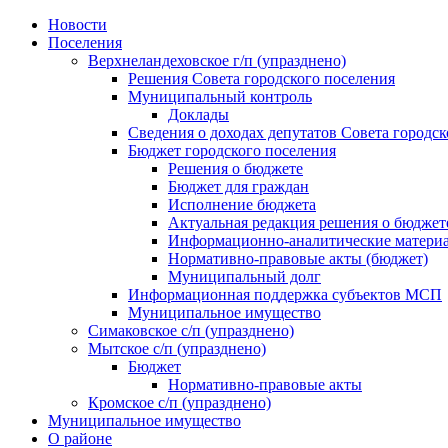
Skip
Новости
to
Поселения
content
Верхнеландеховское г/п (упразднено)
Решения Совета городского поселения
Муниципальный контроль
Доклады
Сведения о доходах депутатов Совета городск
Бюджет городского поселения
Решения о бюджете
Бюджет для граждан
Исполнение бюджета
Актуальная редакция решения о бюджет
Информационно-аналитические матери
Нормативно-правовые акты (бюджет)
Муниципальный долг
Информационная поддержка субъектов МСП
Муниципальное имущество
Симаковское с/п (упразднено)
Мытское с/п (упразднено)
Бюджет
Нормативно-правовые акты
Кромское с/п (упразднено)
Муниципальное имущество
О районе