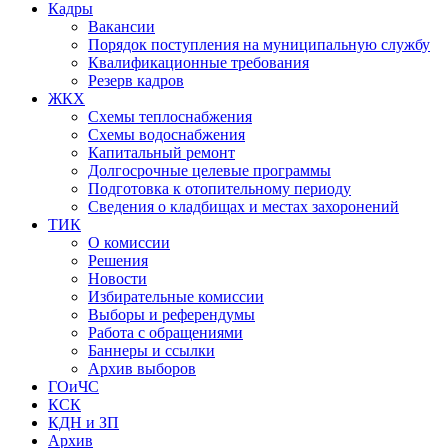
Кадры
Вакансии
Порядок поступления на муниципальную службу
Квалификационные требования
Резерв кадров
ЖКХ
Схемы теплоснабжения
Схемы водоснабжения
Капитальный ремонт
Долгосрочные целевые программы
Подготовка к отопительному периоду
Сведения о кладбищах и местах захоронений
ТИК
О комиссии
Решения
Новости
Избирательные комиссии
Выборы и референдумы
Работа с обращениями
Баннеры и ссылки
Архив выборов
ГОиЧС
КСК
КДН и ЗП
Архив