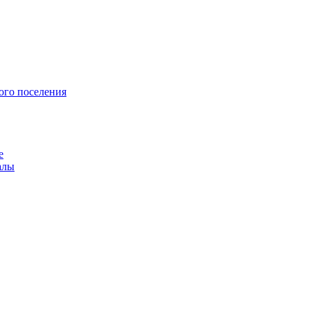
ого поселения
е
алы