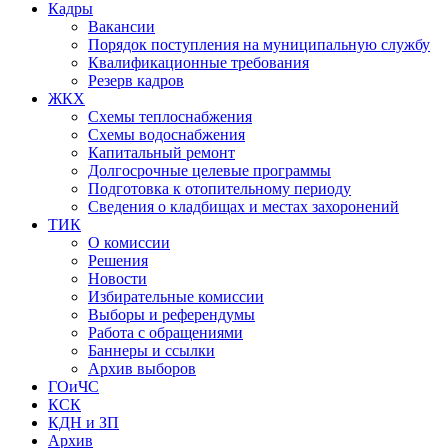
Кадры
Вакансии
Порядок поступления на муниципальную службу
Квалификационные требования
Резерв кадров
ЖКХ
Схемы теплоснабжения
Схемы водоснабжения
Капитальный ремонт
Долгосрочные целевые программы
Подготовка к отопительному периоду
Сведения о кладбищах и местах захоронений
ТИК
О комиссии
Решения
Новости
Избирательные комиссии
Выборы и референдумы
Работа с обращениями
Баннеры и ссылки
Архив выборов
ГОиЧС
КСК
КДН и ЗП
Архив