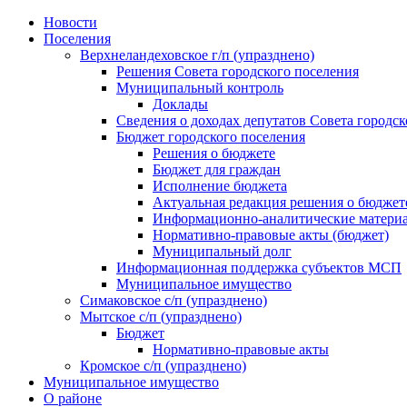
Skip
Новости
to
Поселения
content
Верхнеландеховское г/п (упразднено)
Решения Совета городского поселения
Муниципальный контроль
Доклады
Сведения о доходах депутатов Совета городск
Бюджет городского поселения
Решения о бюджете
Бюджет для граждан
Исполнение бюджета
Актуальная редакция решения о бюджет
Информационно-аналитические матери
Нормативно-правовые акты (бюджет)
Муниципальный долг
Информационная поддержка субъектов МСП
Муниципальное имущество
Симаковское с/п (упразднено)
Мытское с/п (упразднено)
Бюджет
Нормативно-правовые акты
Кромское с/п (упразднено)
Муниципальное имущество
О районе