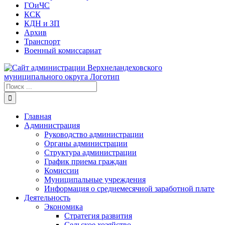
ГОиЧС
КСК
КДН и ЗП
Архив
Транспорт
Военный комиссариат
Результат
поиска:
Главная
Администрация
Руководство администрации
Органы администрации
Структура администрации
График приема граждан
Комиссии
Муниципальные учреждения
Информация о среднемесячной заработной плате
Деятельность
Экономика
Стратегия развития
Сельское хозяйство