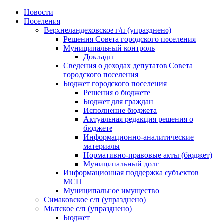
Skip
Новости
to
Поселения
content
Верхнеландеховское г/п (упразднено)
Решения Совета городского поселения
Муниципальный контроль
Доклады
Сведения о доходах депутатов Совета
городского поселения
Бюджет городского поселения
Решения о бюджете
Бюджет для граждан
Исполнение бюджета
Актуальная редакция решения о
бюджете
Информационно-аналитические
материалы
Нормативно-правовые акты (бюджет)
Муниципальный долг
Информационная поддержка субъектов
МСП
Муниципальное имущество
Симаковское с/п (упразднено)
Мытское с/п (упразднено)
Бюджет