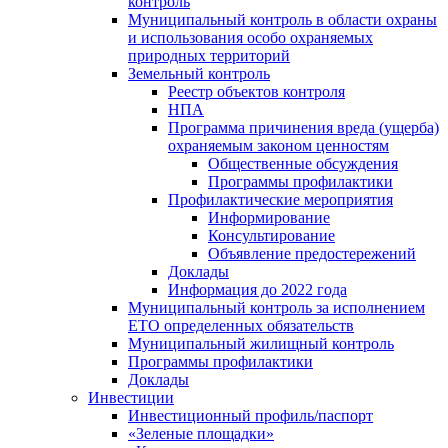
контроль
Муниципальный контроль в области охраны
и использования особо охраняемых
природных территорий
Земельный контроль
Реестр объектов контроля
НПА
Программа причинения вреда (ущерба)
охраняемым законом ценностям
Общественные обсуждения
Программы профилактики
Профилактические мероприятия
Информирование
Консультирование
Объявление предостережений
Доклады
Информация до 2022 года
Муниципальный контроль за исполнением
ЕТО определенных обязательств
Муниципальный жилищный контроль
Программы профилактики
Доклады
Инвестиции
Инвестиционный профиль/паспорт
«Зеленые площадки»