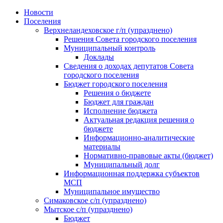
Skip
Новости
to
Поселения
content
Верхнеландеховское г/п (упразднено)
Решения Совета городского поселения
Муниципальный контроль
Доклады
Сведения о доходах депутатов Совета
городского поселения
Бюджет городского поселения
Решения о бюджете
Бюджет для граждан
Исполнение бюджета
Актуальная редакция решения о
бюджете
Информационно-аналитические
материалы
Нормативно-правовые акты (бюджет)
Муниципальный долг
Информационная поддержка субъектов
МСП
Муниципальное имущество
Симаковское с/п (упразднено)
Мытское с/п (упразднено)
Бюджет