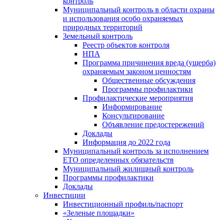
контроль
Муниципальный контроль в области охраны
и использования особо охраняемых
природных территорий
Земельный контроль
Реестр объектов контроля
НПА
Программа причинения вреда (ущерба)
охраняемым законом ценностям
Общественные обсуждения
Программы профилактики
Профилактические мероприятия
Информирование
Консультирование
Объявление предостережений
Доклады
Информация до 2022 года
Муниципальный контроль за исполнением
ЕТО определенных обязательств
Муниципальный жилищный контроль
Программы профилактики
Доклады
Инвестиции
Инвестиционный профиль/паспорт
«Зеленые площадки»