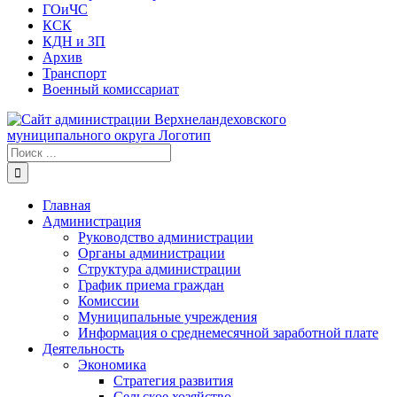
ГОиЧС
КСК
КДН и ЗП
Архив
Транспорт
Военный комиссариат
Результат
поиска:
Главная
Администрация
Руководство администрации
Органы администрации
Структура администрации
График приема граждан
Комиссии
Муниципальные учреждения
Информация о среднемесячной заработной плате
Деятельность
Экономика
Стратегия развития
Сельское хозяйство