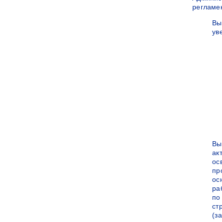
регламе
Вы
ув
Вы
ак
ос
пр
ос
ра
по
ст
(за