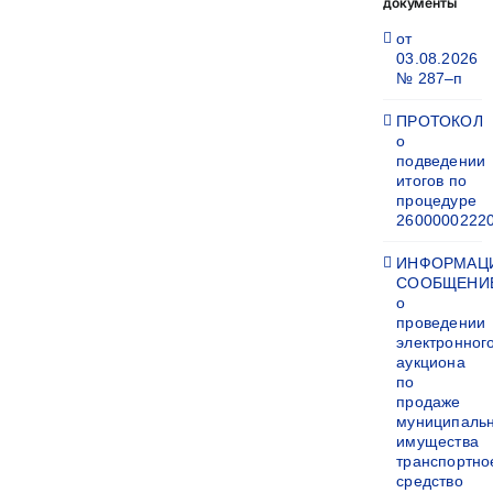
документы
от
03.08.2026
№ 287–п
ПРОТОКОЛ
о
подведении
итогов по
процедуре
2600000222
ИНФОРМАЦ
СООБЩЕНИ
о
проведении
электронног
аукциона
по
продаже
муниципаль
имущества
транспортно
средство