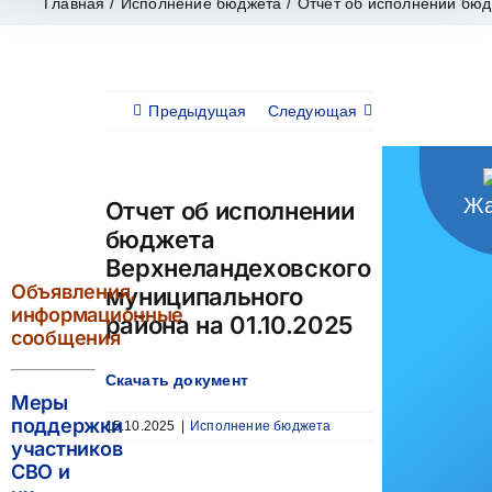
Главная
/
Исполнение бюджета
/
Отчет об исполнении бюд
Предыдущая
Следующая
Жа
Отчет об исполнении
бюджета
Верхнеландеховского
Объявления,
муниципального
информационные
района на 01.10.2025
сообщения
Скачать документ
Меры
поддержки
15.10.2025
|
Исполнение бюджета
участников
СВО и