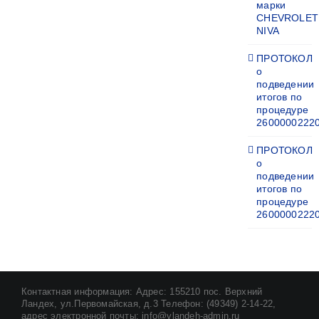
марки
CHEVROLET
NIVA
ПРОТОКОЛ
о
подведении
итогов по
процедуре
2600000222
ПРОТОКОЛ
о
подведении
итогов по
процедуре
2600000222
Контактная информация: Адрес: 155210 пос. Верхний
Ландех, ул.Первомайская, д.3 Телефон: (49349) 2-14-22,
адрес электронной почты: info@vlandeh-admin.ru