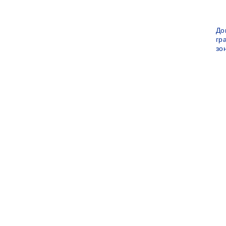
До
гр
зо