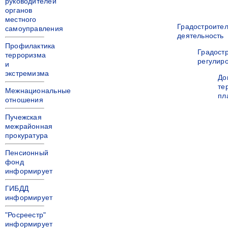
руководителей
органов
местного
Градостроите
самоуправления
деятельность
Профилактика
Градост
терроризма
регулир
и
экстремизма
До
те
Межнациональные
пл
отношения
Пучежская
межрайонная
прокуратура
Пенсионный
фонд
информирует
ГИБДД
информирует
"Росреестр"
информирует