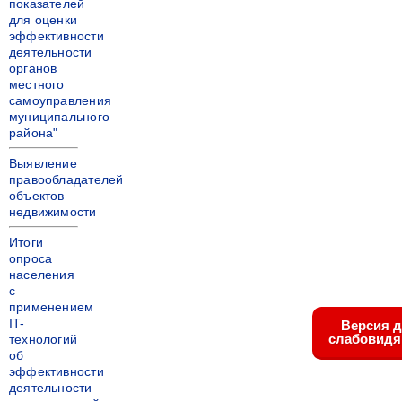
показателей
для оценки
эффективности
деятельности
органов
местного
самоуправления
муниципального
района"
Выявление
правообладателей
объектов
недвижимости
Итоги
опроса
населения
с
применением
IT-
Версия 
слабовид
технологий
об
эффективности
деятельности