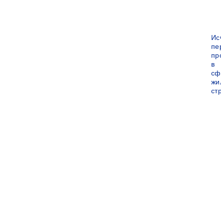
Ис
пе
пр
в
сф
жи
ст