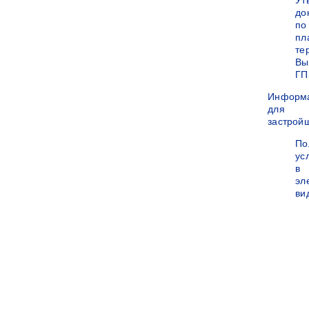
Ут
до
по
пл
те
Вы
ГП
Информ
для
застрой
По
ус
в
эл
ви