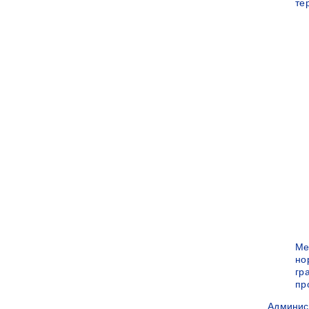
те
Ме
но
гр
пр
Админис