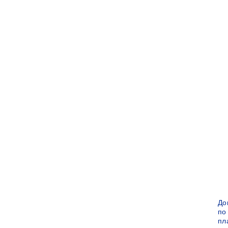
До
по
пл