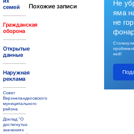
их
Не уб
Похожие записи
семей
яма н
не гор
Гражданская
оборона
фона
Столкнули
Открытые
проблемо
ней!
данные
Под
Наружная
реклама
Совет
Верхнеландеховского
муниципального
района
Доклад "О
достигнутых
значениях