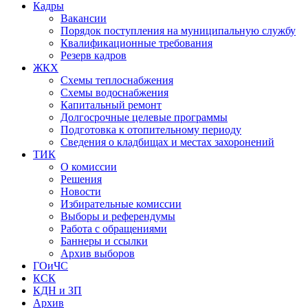
Кадры
Вакансии
Порядок поступления на муниципальную службу
Квалификационные требования
Резерв кадров
ЖКХ
Схемы теплоснабжения
Схемы водоснабжения
Капитальный ремонт
Долгосрочные целевые программы
Подготовка к отопительному периоду
Сведения о кладбищах и местах захоронений
ТИК
О комиссии
Решения
Новости
Избирательные комиссии
Выборы и референдумы
Работа с обращениями
Баннеры и ссылки
Архив выборов
ГОиЧС
КСК
КДН и ЗП
Архив