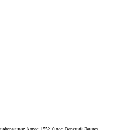
информация: Адрес: 155210 пос. Верхний Ландех,