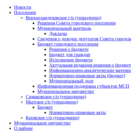
Skip
Новости
to
Поселения
content
Верхнеландеховское г/п (упразднено)
Решения Совета городского поселения
Муниципальный контроль
Доклады
Сведения о доходах депутатов Совета городск
Бюджет городского поселения
Решения о бюджете
Бюджет для граждан
Исполнение бюджета
Актуальная редакция решения о бюджет
Информационно-аналитические матери
Нормативно-правовые акты (бюджет)
Муниципальный долг
Информационная поддержка субъектов МСП
Муниципальное имущество
Симаковское с/п (упразднено)
Мытское с/п (упразднено)
Бюджет
Нормативно-правовые акты
Кромское с/п (упразднено)
Муниципальное имущество
О районе