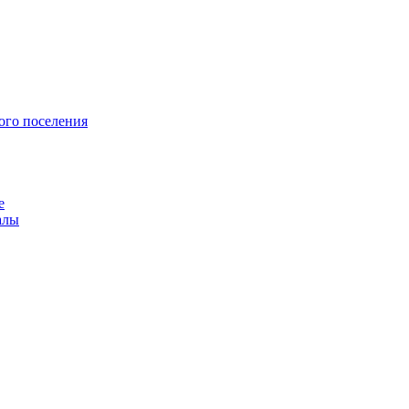
ого поселения
е
алы