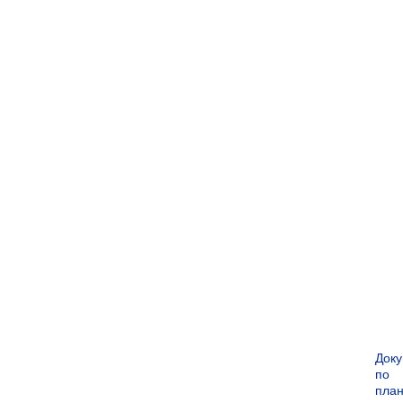
Док
по
пла