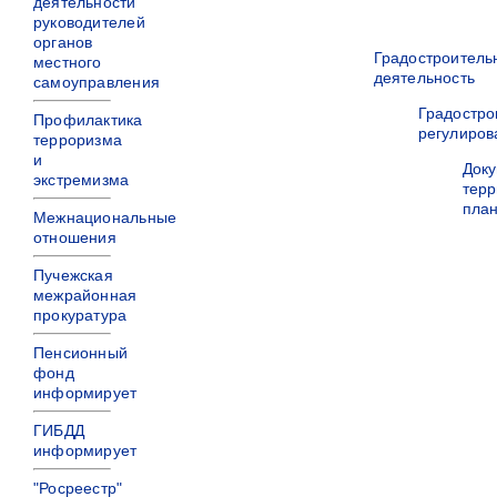
деятельности
руководителей
органов
Градостроитель
местного
деятельность
самоуправления
Градостро
Профилактика
регулиров
терроризма
и
Док
экстремизма
терр
пла
Межнациональные
отношения
Пучежская
межрайонная
прокуратура
Пенсионный
фонд
информирует
ГИБДД
информирует
"Росреестр"