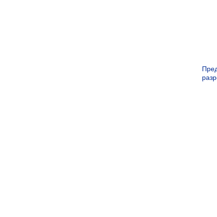
Пре
раз