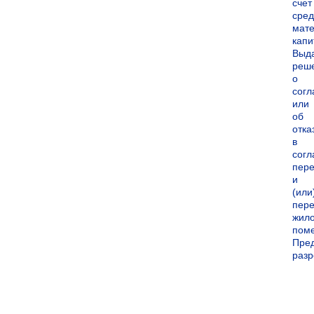
счет
сред
мате
капи
Выд
реш
о
согл
или
об
отка
в
согл
пер
и
(или
пере
жил
пом
Пре
раз