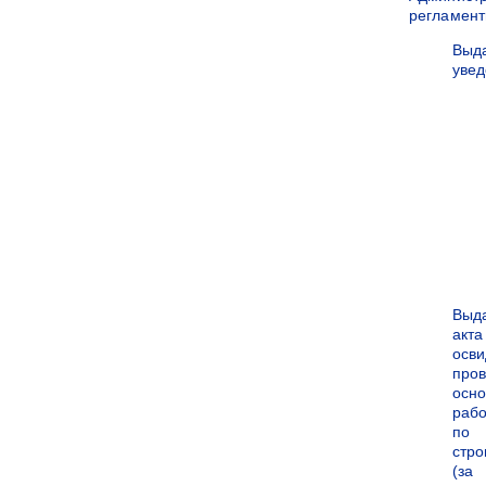
регламен
Выд
уве
Выд
акта
осви
про
осн
рабо
по
стро
(за