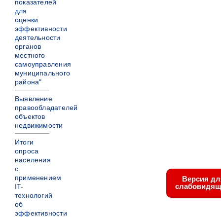
показателей
для
оценки
эффективности
деятельности
органов
местного
самоуправления
муниципального
района"
Выявление
правообладателей
объектов
недвижимости
Итоги
опроса
населения
с
применением
Версия дл
слабовидящ
IT-
технологий
об
эффективности