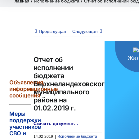
Главная
/
Исполнение бюджета
/
Отчет об исполнении бюд
Предыдущая
Следующая
Жал
Отчет об
исполнении
бюджета
Объявления,
Верхнеландеховского
информационные
муниципального
сообщения
района на
01.02.2019 г.
Меры
поддержки
Скачать документ…
участников
СВО и
14.02.2019
|
Исполнение бюджета