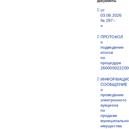
документы
от
03.08.2026
№ 287–
п
ПРОТОКОЛ
о
подведении
итогов
по
процедуре
260000022200
ИНФОРМАЦИ
СООБЩЕНИЕ
о
проведении
электронного
аукциона
по
продаже
муниципально
имущества