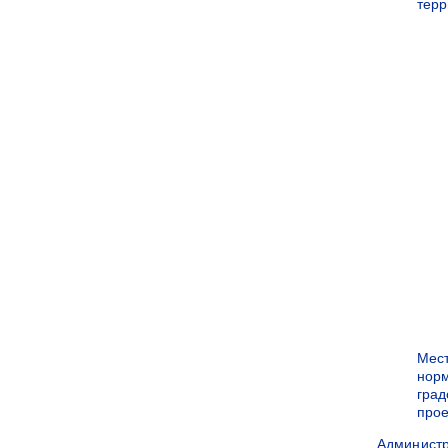
терр
Мес
нор
град
прое
Админист