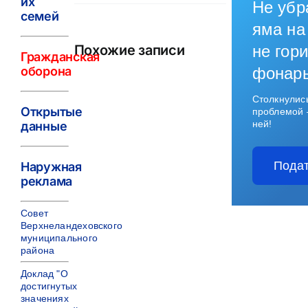
их
Не убр
семей
яма на
Похожие записи
не гори
Гражданская
оборона
фонар
Столкнулис
Открытые
проблемой 
ней!
данные
Подат
Наружная
реклама
Совет
Верхнеландеховского
муниципального
района
Доклад "О
достигнутых
значениях