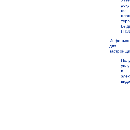
Утв
док
по
пла
терр
Выд
ГПЗ
Информа
для
застройщи
Пол
услу
в
эле
вид