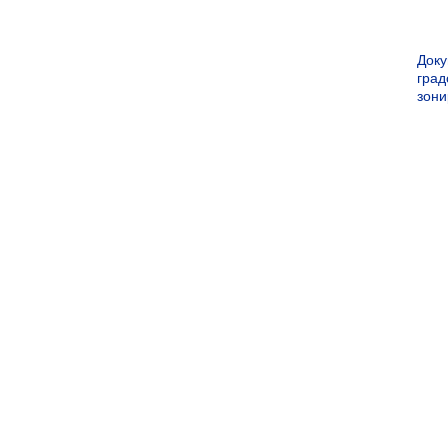
Док
град
зон