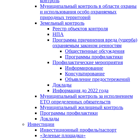
контроль
Муниципальный контроль в области охраны
и использования особо охраняемых
природных территорий
Земельный контроль
Реестр объектов контроля
НПА
Программа причинения вреда (ущерба)
охраняемым законом ценностям
Общественные обсуждения
Программы профилактики
Профилактические мероприятия
Информирование
Консультирование
Объявление предостережений
Доклады
Информация до 2022 года
Муниципальный контроль за исполнением
ЕТО определенных обязательств
Муниципальный жилищный контроль
Программы профилактики
Доклады
Инвестиции
Инвестиционный профиль/паспорт
«Зеленые площадки»