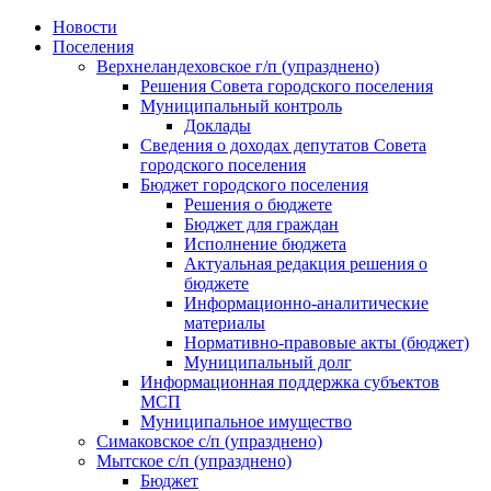
Skip
Новости
to
Поселения
content
Верхнеландеховское г/п (упразднено)
Решения Совета городского поселения
Муниципальный контроль
Доклады
Сведения о доходах депутатов Совета
городского поселения
Бюджет городского поселения
Решения о бюджете
Бюджет для граждан
Исполнение бюджета
Актуальная редакция решения о
бюджете
Информационно-аналитические
материалы
Нормативно-правовые акты (бюджет)
Муниципальный долг
Информационная поддержка субъектов
МСП
Муниципальное имущество
Симаковское с/п (упразднено)
Мытское с/п (упразднено)
Бюджет