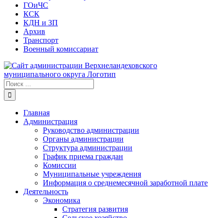
ГОиЧС
КСК
КДН и ЗП
Архив
Транспорт
Военный комиссариат
Результат
поиска:
Главная
Администрация
Руководство администрации
Органы администрации
Структура администрации
График приема граждан
Комиссии
Муниципальные учреждения
Информация о среднемесячной заработной плате
Деятельность
Экономика
Стратегия развития
Сельское хозяйство