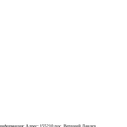
информация: Адрес: 155210 пос. Верхний Ландех,