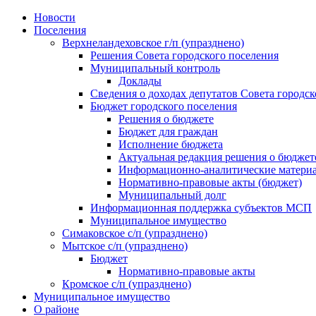
Skip
Новости
to
Поселения
content
Верхнеландеховское г/п (упразднено)
Решения Совета городского поселения
Муниципальный контроль
Доклады
Сведения о доходах депутатов Совета городск
Бюджет городского поселения
Решения о бюджете
Бюджет для граждан
Исполнение бюджета
Актуальная редакция решения о бюджет
Информационно-аналитические матери
Нормативно-правовые акты (бюджет)
Муниципальный долг
Информационная поддержка субъектов МСП
Муниципальное имущество
Симаковское с/п (упразднено)
Мытское с/п (упразднено)
Бюджет
Нормативно-правовые акты
Кромское с/п (упразднено)
Муниципальное имущество
О районе