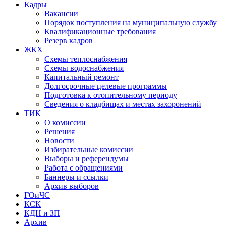
Кадры
Вакансии
Порядок поступления на муниципальную службу
Квалификационные требования
Резерв кадров
ЖКХ
Схемы теплоснабжения
Схемы водоснабжения
Капитальный ремонт
Долгосрочные целевые программы
Подготовка к отопительному периоду
Сведения о кладбищах и местах захоронений
ТИК
О комиссии
Решения
Новости
Избирательные комиссии
Выборы и референдумы
Работа с обращениями
Баннеры и ссылки
Архив выборов
ГОиЧС
КСК
КДН и ЗП
Архив