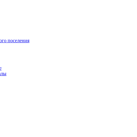
ого поселения
е
алы