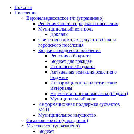
Skip
Новости
to
Поселения
content
Верхнеландеховское г/п (упразднено)
Решения Совета городского поселения
Муниципальный контроль
Доклады
Сведения о доходах депутатов Совета
городского поселения
Бюджет городского поселения
Решения о бюджете
Бюджет для граждан
Исполнение бюджета
Актуальная редакция решения о
бюджете
Информационно-аналитические
материалы
Нормативно-правовые акты (бюджет)
Муниципальный долг
Информационная поддержка субъектов
МСП
Муниципальное имущество
Симаковское с/п (упразднено)
Мытское с/п (упразднено)
Бюджет