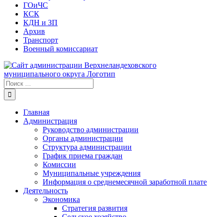
ГОиЧС
КСК
КДН и ЗП
Архив
Транспорт
Военный комиссариат
Результат
поиска:
Главная
Администрация
Руководство администрации
Органы администрации
Структура администрации
График приема граждан
Комиссии
Муниципальные учреждения
Информация о среднемесячной заработной плате
Деятельность
Экономика
Стратегия развития
Сельское хозяйство