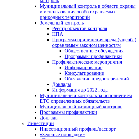
контроль
Муниципальный контроль в области охраны
и использования особо охраняемых
природных территорий
Земельный контроль
Реестр объектов контроля
НПА
Программа причинения вреда (ущерба)
охраняемым законом ценностям
Общественные обсуждения
Программы профилактики
Профилактические мероприятия
Информирование
Консультирование
Объявление предостережений
Доклады
Информация до 2022 года
Муниципальный контроль за исполнением
ЕТО определенных обязательств
Муниципальный жилищный контроль
Программы профилактики
Доклады
Инвестиции
Инвестиционный профиль/паспорт
«Зеленые площадки»