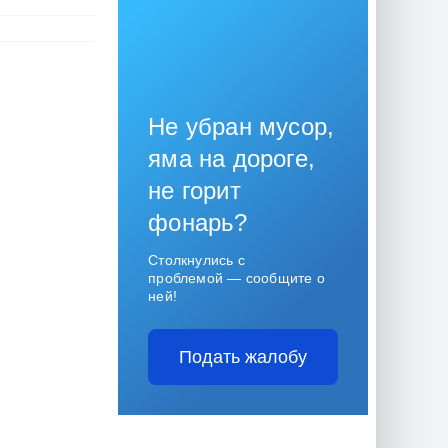
Не убран мусор,
яма на дороге,
не горит
фонарь?
Столкнулись с
проблемой — сообщите о
ней!
Подать жалобу