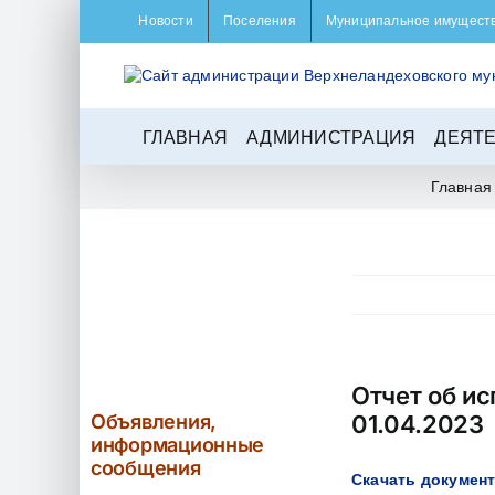
Skip
Новости
Поселения
Муниципальное имущест
to
content
ГЛАВНАЯ
АДМИНИСТРАЦИЯ
ДЕЯТ
Главная
Отчет об и
Объявления,
01.04.2023
информационные
сообщения
Скачать докумен