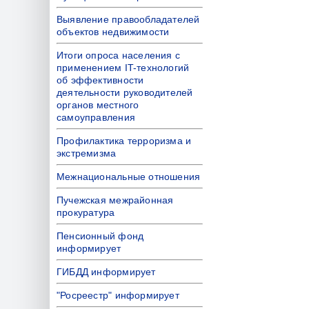
Выявление правообладателей
объектов недвижимости
Итоги опроса населения с
применением IT-технологий
об эффективности
деятельности руководителей
органов местного
самоуправления
Профилактика терроризма и
экстремизма
Межнациональные отношения
Пучежская межрайонная
прокуратура
Пенсионный фонд
информирует
ГИБДД информирует
"Росреестр" информирует