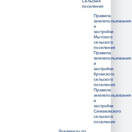
Сельские
поселения
Правила
землепользования
и
застройки
Мытского
сельского
поселения
Правила
землепользования
и
застройки
Кромского
сельского
поселения
Правила
землепользования
и
застройки
Симаковского
сельского
поселения
Документы по