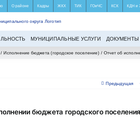
во
О районе
Кадры
ЖКХ
ТИК
ГОиЧС
КСК
КДН и 
ЕЛЬНОСТЬ
МУНИЦИПАЛЬНЫЕ УСЛУГИ
ДОКУМЕНТЫ
/
Исполнение бюджета (городское поселение)
/
Отчет об исполн
Предыдущая
сполнении бюджета городского поселения
т