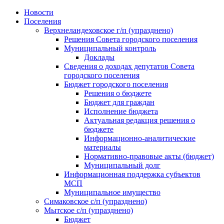
Skip
Новости
to
Поселения
content
Верхнеландеховское г/п (упразднено)
Решения Совета городского поселения
Муниципальный контроль
Доклады
Сведения о доходах депутатов Совета
городского поселения
Бюджет городского поселения
Решения о бюджете
Бюджет для граждан
Исполнение бюджета
Актуальная редакция решения о
бюджете
Информационно-аналитические
материалы
Нормативно-правовые акты (бюджет)
Муниципальный долг
Информационная поддержка субъектов
МСП
Муниципальное имущество
Симаковское с/п (упразднено)
Мытское с/п (упразднено)
Бюджет