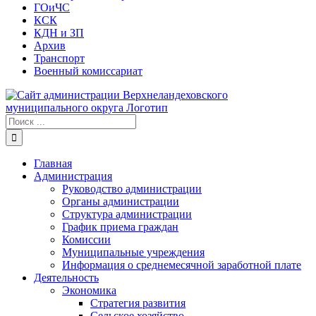
ГОиЧС
КСК
КДН и ЗП
Архив
Транспорт
Военный комиссариат
Результат
поиска:
Главная
Администрация
Руководство администрации
Органы администрации
Структура администрации
График приема граждан
Комиссии
Муниципальные учреждения
Информация о среднемесячной заработной плате
Деятельность
Экономика
Стратегия развития
Сельское хозяйство