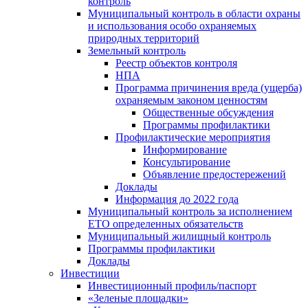
контроль
Муниципальный контроль в области охраны
и использования особо охраняемых
природных территорий
Земельный контроль
Реестр объектов контроля
НПА
Программа причинения вреда (ущерба)
охраняемым законом ценностям
Общественные обсуждения
Программы профилактики
Профилактические мероприятия
Информирование
Консультирование
Объявление предостережений
Доклады
Информация до 2022 года
Муниципальный контроль за исполнением
ЕТО определенных обязательств
Муниципальный жилищный контроль
Программы профилактики
Доклады
Инвестиции
Инвестиционный профиль/паспорт
«Зеленые площадки»