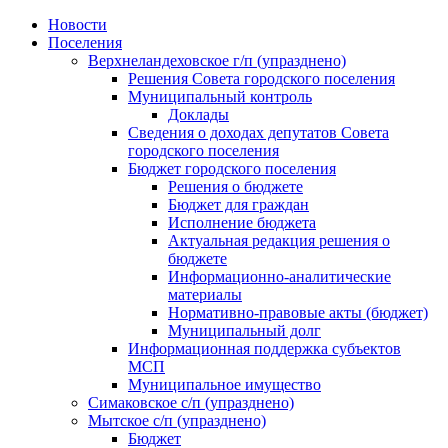
Skip
Новости
to
Поселения
content
Верхнеландеховское г/п (упразднено)
Решения Совета городского поселения
Муниципальный контроль
Доклады
Сведения о доходах депутатов Совета
городского поселения
Бюджет городского поселения
Решения о бюджете
Бюджет для граждан
Исполнение бюджета
Актуальная редакция решения о
бюджете
Информационно-аналитические
материалы
Нормативно-правовые акты (бюджет)
Муниципальный долг
Информационная поддержка субъектов
МСП
Муниципальное имущество
Симаковское с/п (упразднено)
Мытское с/п (упразднено)
Бюджет