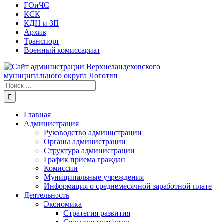
ГОиЧС
КСК
КДН и ЗП
Архив
Транспорт
Военный комиссариат
Результат
поиска:
Главная
Администрация
Руководство администрации
Органы администрации
Структура администрации
График приема граждан
Комиссии
Муниципальные учреждения
Информация о среднемесячной заработной плате
Деятельность
Экономика
Стратегия развития
Сельское хозяйство