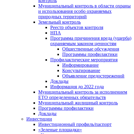
контроль
Муниципальный контроль в области охраны
и использования особо охраняемых
природных территорий
Земельный контроль
Реестр объектов контроля
НПА
Программа причинения вреда (ущерба)
охраняемым законом ценностям
Общественные обсуждения
Программы профилактики
Профилактические мероприятия
Информирование
Консультирование
Объявление предостережений
Доклады
Информация до 2022 года
Муниципальный контроль за исполнением
ЕТО определенных обязательств
Муниципальный жилищный контроль
Программы профилактики
Доклады
Инвестиции
Инвестиционный профиль/паспорт
«Зеленые площадки»