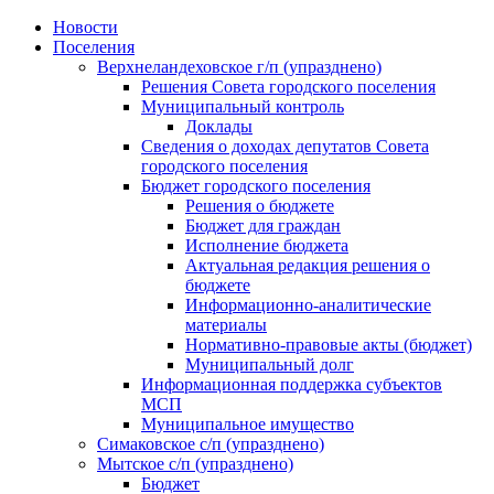
Skip
Новости
to
Поселения
content
Верхнеландеховское г/п (упразднено)
Решения Совета городского поселения
Муниципальный контроль
Доклады
Сведения о доходах депутатов Совета
городского поселения
Бюджет городского поселения
Решения о бюджете
Бюджет для граждан
Исполнение бюджета
Актуальная редакция решения о
бюджете
Информационно-аналитические
материалы
Нормативно-правовые акты (бюджет)
Муниципальный долг
Информационная поддержка субъектов
МСП
Муниципальное имущество
Симаковское с/п (упразднено)
Мытское с/п (упразднено)
Бюджет