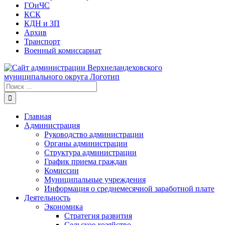
ГОиЧС
КСК
КДН и ЗП
Архив
Транспорт
Военный комиссариат
Результат
поиска:
Главная
Администрация
Руководство администрации
Органы администрации
Структура администрации
График приема граждан
Комиссии
Муниципальные учреждения
Информация о среднемесячной заработной плате
Деятельность
Экономика
Стратегия развития
Сельское хозяйство