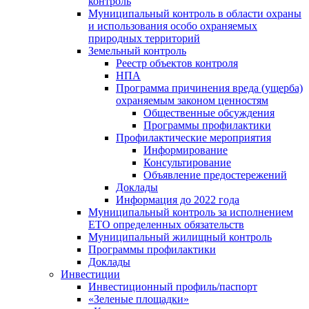
контроль
Муниципальный контроль в области охраны
и использования особо охраняемых
природных территорий
Земельный контроль
Реестр объектов контроля
НПА
Программа причинения вреда (ущерба)
охраняемым законом ценностям
Общественные обсуждения
Программы профилактики
Профилактические мероприятия
Информирование
Консультирование
Объявление предостережений
Доклады
Информация до 2022 года
Муниципальный контроль за исполнением
ЕТО определенных обязательств
Муниципальный жилищный контроль
Программы профилактики
Доклады
Инвестиции
Инвестиционный профиль/паспорт
«Зеленые площадки»