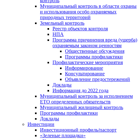
контроль
Муниципальный контроль в области охраны
и использования особо охраняемых
природных территорий
Земельный контроль
Реестр объектов контроля
НПА
Программа причинения вреда (ущерба)
охраняемым законом ценностям
Общественные обсуждения
Программы профилактики
Профилактические мероприятия
Информирование
Консультирование
Объявление предостережений
Доклады
Информация до 2022 года
Муниципальный контроль за исполнением
ЕТО определенных обязательств
Муниципальный жилищный контроль
Программы профилактики
Доклады
Инвестиции
Инвестиционный профиль/паспорт
«Зеленые площадки»