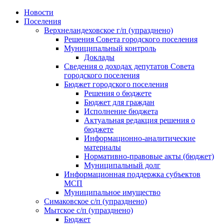
Skip
Новости
to
Поселения
content
Верхнеландеховское г/п (упразднено)
Решения Совета городского поселения
Муниципальный контроль
Доклады
Сведения о доходах депутатов Совета
городского поселения
Бюджет городского поселения
Решения о бюджете
Бюджет для граждан
Исполнение бюджета
Актуальная редакция решения о
бюджете
Информационно-аналитические
материалы
Нормативно-правовые акты (бюджет)
Муниципальный долг
Информационная поддержка субъектов
МСП
Муниципальное имущество
Симаковское с/п (упразднено)
Мытское с/п (упразднено)
Бюджет