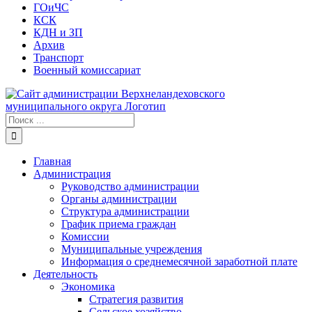
ГОиЧС
КСК
КДН и ЗП
Архив
Транспорт
Военный комиссариат
Результат
поиска:
Главная
Администрация
Руководство администрации
Органы администрации
Структура администрации
График приема граждан
Комиссии
Муниципальные учреждения
Информация о среднемесячной заработной плате
Деятельность
Экономика
Стратегия развития
Сельское хозяйство