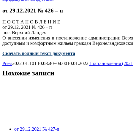
от 29.12.2021 № 426 – п
П О С Т А Н О В Л Е Н И Е
от 29.12. 2021 № 426 – п
пос. Верхний Ландех
О внесении изменения в постановление администрации Верх
доступным и комфортным жильем граждан Верхнеландеховско
Скачать полный текст документа
Press
2022-01-10T10:08:40+04:00
10.01.2022
|
Постановления (2021
Похожие записи
от 29.12.2021 № 427-п