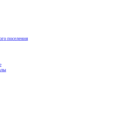
ого поселения
е
алы