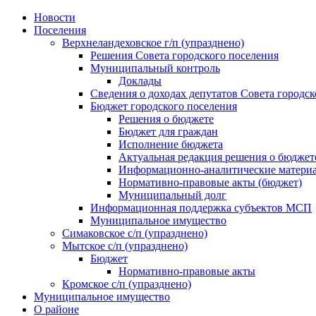
Skip
Новости
to
Поселения
content
Верхнеландеховское г/п (упразднено)
Решения Совета городского поселения
Муниципальный контроль
Доклады
Сведения о доходах депутатов Совета городск
Бюджет городского поселения
Решения о бюджете
Бюджет для граждан
Исполнение бюджета
Актуальная редакция решения о бюджет
Информационно-аналитические матери
Нормативно-правовые акты (бюджет)
Муниципальный долг
Информационная поддержка субъектов МСП
Муниципальное имущество
Симаковское с/п (упразднено)
Мытское с/п (упразднено)
Бюджет
Нормативно-правовые акты
Кромское с/п (упразднено)
Муниципальное имущество
О районе