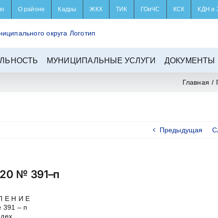
во
О районе
Кадры
ЖКХ
ТИК
ГОиЧС
КСК
КДН и 
ЛЬНОСТЬ
МУНИЦИПАЛЬНЫЕ УСЛУГИ
ДОКУМЕНТЫ
Главная
/
Предыдущая
С
020 № 391–п
Л Е Н И Е
№ 391 – п
ндех