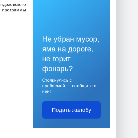
деховского
й программы
Не убран мусор,
яма на дороге,
не горит
фонарь?
Столкнулись с
проблемой — сообщите о
ней!
Подать жалобу