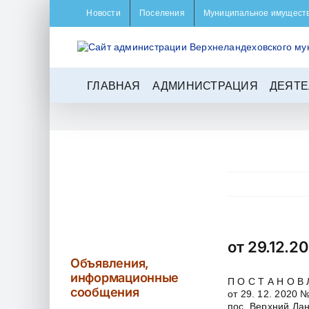
Skip
Новости
Поселения
Муниципальное имущест
to
content
ГЛАВНАЯ
АДМИНИСТРАЦИЯ
ДЕЯТЕ
от 29.12.2
Объявления,
информационные
П О С Т А Н О В 
сообщения
от 29. 12. 2020 
пос. Верхний Ла