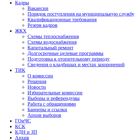
Кадры
Вакансии
Порядок поступления на муниципальную службу
Квалификационные требования
Резерв кадров
ЖКХ
Схемы теплоснабжения
Схемы водоснабжения
Капитальный ремонт
Долгосрочные целевые программы
Подготовка к отопительному периоду
Сведения о кладбищах и местах захоронений
ТИК
О комиссии
Решения
Новости
Избирательные комиссии
Выборы и референдумы
Работа с обращениями
Баннеры и ссылки
Архив выборов
ГОиЧС
КСК
КДН и ЗП
Архив