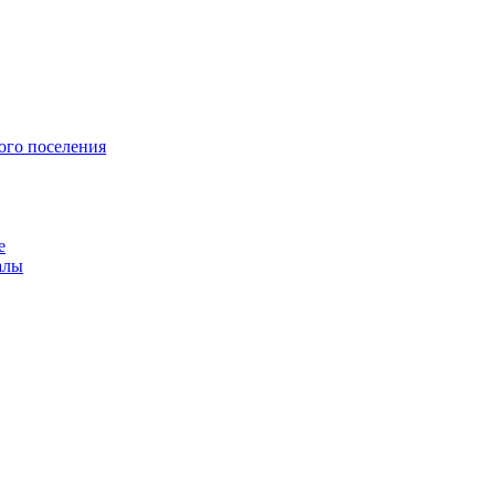
ого поселения
е
алы