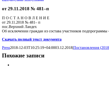
от 29.11.2018 № 481–п
П О С Т А Н О В Л Е Н И Е
от 29.11.2018 № 481– п
пос.Верхний Ландех
Об исключении граждан из состава участников подпрограммы
Скачать полный текст документа
Press
2018-12-03T10:25:19+04:00
03.12.2018
|
Постановления (2018
Похожие записи