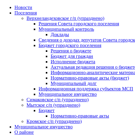
Skip
Новости
to
Поселения
content
Верхнеландеховское г/п (упразднено)
Решения Совета городского поселения
Муниципальный контроль
Доклады
Сведения о доходах депутатов Совета городск
Бюджет городского поселения
Решения о бюджете
Бюджет для граждан
Исполнение бюджета
Актуальная редакция решения о бюджет
Информационно-аналитические матери
Нормативно-правовые акты (бюджет)
Муниципальный долг
Информационная поддержка субъектов МСП
Муниципальное имущество
Симаковское с/п (упразднено)
Мытское с/п (упразднено)
Бюджет
Нормативно-правовые акты
Кромское с/п (упразднено)
Муниципальное имущество
О районе