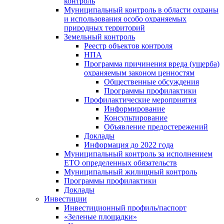
контроль
Муниципальный контроль в области охраны
и использования особо охраняемых
природных территорий
Земельный контроль
Реестр объектов контроля
НПА
Программа причинения вреда (ущерба)
охраняемым законом ценностям
Общественные обсуждения
Программы профилактики
Профилактические мероприятия
Информирование
Консультирование
Объявление предостережений
Доклады
Информация до 2022 года
Муниципальный контроль за исполнением
ЕТО определенных обязательств
Муниципальный жилищный контроль
Программы профилактики
Доклады
Инвестиции
Инвестиционный профиль/паспорт
«Зеленые площадки»