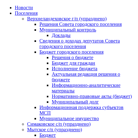
Skip
Новости
to
Поселения
content
Верхнеландеховское г/п (упразднено)
Решения Совета городского поселения
Муниципальный контроль
Доклады
Сведения о доходах депутатов Совета
городского поселения
Бюджет городского поселения
Решения о бюджете
Бюджет для граждан
Исполнение бюджета
Актуальная редакция решения о
бюджете
Информационно-аналитические
материалы
Нормативно-правовые акты (бюджет)
Муниципальный долг
Информационная поддержка субъектов
МСП
Муниципальное имущество
Симаковское с/п (упразднено)
Мытское с/п (упразднено)
Бюджет