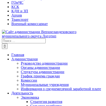
ГОиЧС
КСК
КДН и ЗП
Архив
Транспорт
Военный комиссариат
Результат
поиска:
Главная
Администрация
Руководство администрации
Органы администрации
Структура администрации
График приема граждан
Комиссии
Муниципальные учреждения
Информация о среднемесячной заработной плате
Деятельность
Экономика
Стратегия развития
Сельское хозяйство