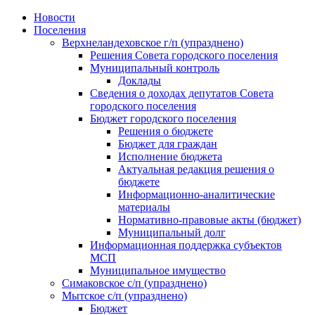
Skip
Новости
to
Поселения
content
Верхнеландеховское г/п (упразднено)
Решения Совета городского поселения
Муниципальный контроль
Доклады
Сведения о доходах депутатов Совета
городского поселения
Бюджет городского поселения
Решения о бюджете
Бюджет для граждан
Исполнение бюджета
Актуальная редакция решения о
бюджете
Информационно-аналитические
материалы
Нормативно-правовые акты (бюджет)
Муниципальный долг
Информационная поддержка субъектов
МСП
Муниципальное имущество
Симаковское с/п (упразднено)
Мытское с/п (упразднено)
Бюджет