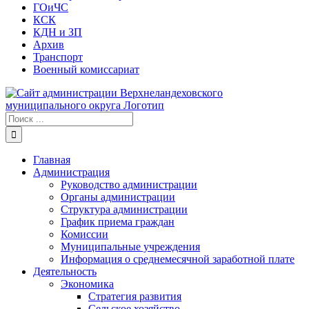
ГОиЧС
КСК
КДН и ЗП
Архив
Транспорт
Военный комиссариат
Результат
поиска:
Главная
Администрация
Руководство администрации
Органы администрации
Структура администрации
График приема граждан
Комиссии
Муниципальные учреждения
Информация о среднемесячной заработной плате
Деятельность
Экономика
Стратегия развития
Сельское хозяйство