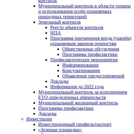
контроль
Муниципальный контроль в области охраны
и использования особо охраняемых
природных территорий
Земельный контроль
Реестр объектов контроля
НПА
Программа причинения вреда (ущерба)
охраняемым законом ценностям
Общественные обсуждения
Программы профилактики
Профилактические мероприятия
Информирование
Консультирование
Объявление предостережений
Доклады
Информация до 2022 года
Муниципальный контроль за исполнением
ЕТО определенных обязательств
Муниципальный жилищный контроль
Программы профилактики
Доклады
Инвестиции
Инвестиционный профиль/паспорт
«Зеленые площадки»