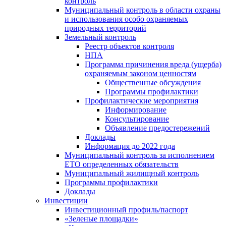
контроль
Муниципальный контроль в области охраны
и использования особо охраняемых
природных территорий
Земельный контроль
Реестр объектов контроля
НПА
Программа причинения вреда (ущерба)
охраняемым законом ценностям
Общественные обсуждения
Программы профилактики
Профилактические мероприятия
Информирование
Консультирование
Объявление предостережений
Доклады
Информация до 2022 года
Муниципальный контроль за исполнением
ЕТО определенных обязательств
Муниципальный жилищный контроль
Программы профилактики
Доклады
Инвестиции
Инвестиционный профиль/паспорт
«Зеленые площадки»