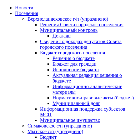
Skip
Новости
to
Поселения
content
Верхнеландеховское г/п (упразднено)
Решения Совета городского поселения
Муниципальный контроль
Доклады
Сведения о доходах депутатов Совета
городского поселения
Бюджет городского поселения
Решения о бюджете
Бюджет для граждан
Исполнение бюджета
Актуальная редакция решения о
бюджете
Информационно-аналитические
материалы
Нормативно-правовые акты (бюджет)
Муниципальный долг
Информационная поддержка субъектов
МСП
Муниципальное имущество
Симаковское с/п (упразднено)
Мытское с/п (упразднено)
Бюджет