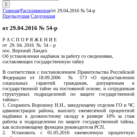
поиска:
Главная
/
Распоряжения
/
от 29.04.2016 № 54-р
Предыдущая
Следующая
от 29.04.2016 № 54-р
Р А С П О Р Я Ж Е Н И Е
от 29. 04. 2016 № 54 – р
пос. Верхний Ландех
Об установлении надбавок за работу со сведениями,
составляющих государственную тайну
В соответствии с постановлением Правительства Российской
Федерации от 18.09.2006 № 573 «О предоставлении
социальных гарантий гражданам, допущенным к
государственной тайне на постоянной основе, и сотрудникам
структурных подразделений по защите государственной
тайны»:
1. Сохранить Воронину Н.Н., заведующему отделом ГО и ЧС
администрации района, выплату ежемесячной процентной
надбавки к должностному окладу в размере 10% за стаж
работы в подразделении по защите государственной тайны,
как исполняющему функции руководителя РСП.
2. Установить с 01.05.2016 ежемесячную процентную