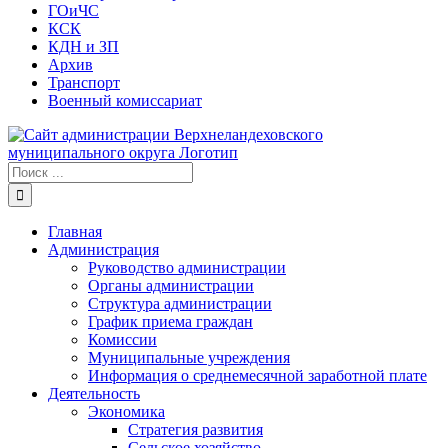
ГОиЧС
КСК
КДН и ЗП
Архив
Транспорт
Военный комиссариат
Результат
поиска:
Главная
Администрация
Руководство администрации
Органы администрации
Структура администрации
График приема граждан
Комиссии
Муниципальные учреждения
Информация о среднемесячной заработной плате
Деятельность
Экономика
Стратегия развития
Сельское хозяйство