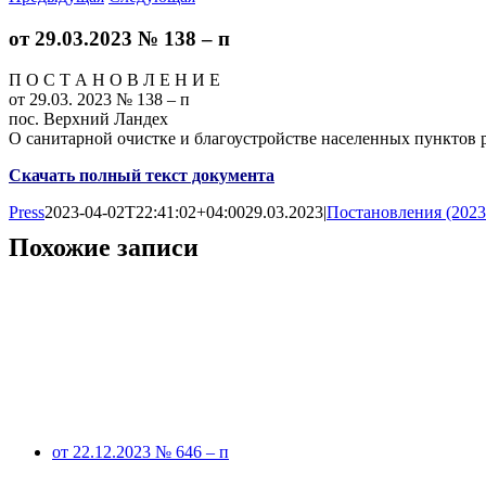
от 29.03.2023 № 138 – п
П О С Т А Н О В Л Е Н И Е
от 29.03. 2023 № 138 – п
пос. Верхний Ландех
О санитарной очистке и благоустройстве населенных пунктов 
Скачать полный текст документа
Press
2023-04-02T22:41:02+04:00
29.03.2023
|
Постановления (2023
Похожие записи
от 22.12.2023 № 646 – п