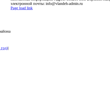
электронной почты: info@vlandeh-admin.ru
Page load link
Go
to
Top
района
 год)
|