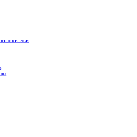
ого поселения
е
алы