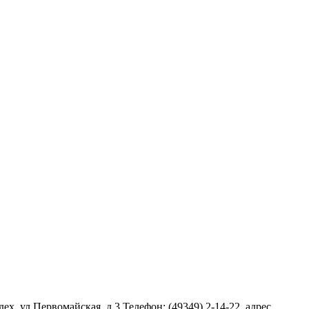
х, ул.Первомайская, д.3 Телефон: (49349) 2-14-22, адрес