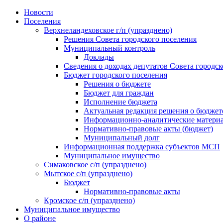
Skip
Новости
to
Поселения
content
Верхнеландеховское г/п (упразднено)
Решения Совета городского поселения
Муниципальный контроль
Доклады
Сведения о доходах депутатов Совета городск
Бюджет городского поселения
Решения о бюджете
Бюджет для граждан
Исполнение бюджета
Актуальная редакция решения о бюджет
Информационно-аналитические матери
Нормативно-правовые акты (бюджет)
Муниципальный долг
Информационная поддержка субъектов МСП
Муниципальное имущество
Симаковское с/п (упразднено)
Мытское с/п (упразднено)
Бюджет
Нормативно-правовые акты
Кромское с/п (упразднено)
Муниципальное имущество
О районе