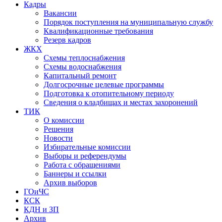
Кадры
Вакансии
Порядок поступления на муниципальную службу
Квалификационные требования
Резерв кадров
ЖКХ
Схемы теплоснабжения
Схемы водоснабжения
Капитальный ремонт
Долгосрочные целевые программы
Подготовка к отопительному периоду
Сведения о кладбищах и местах захоронений
ТИК
О комиссии
Решения
Новости
Избирательные комиссии
Выборы и референдумы
Работа с обращениями
Баннеры и ссылки
Архив выборов
ГОиЧС
КСК
КДН и ЗП
Архив