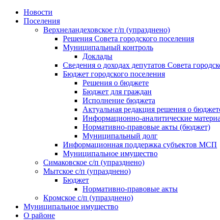
Skip
Новости
to
Поселения
content
Верхнеландеховское г/п (упразднено)
Решения Совета городского поселения
Муниципальный контроль
Доклады
Сведения о доходах депутатов Совета городск
Бюджет городского поселения
Решения о бюджете
Бюджет для граждан
Исполнение бюджета
Актуальная редакция решения о бюджет
Информационно-аналитические матери
Нормативно-правовые акты (бюджет)
Муниципальный долг
Информационная поддержка субъектов МСП
Муниципальное имущество
Симаковское с/п (упразднено)
Мытское с/п (упразднено)
Бюджет
Нормативно-правовые акты
Кромское с/п (упразднено)
Муниципальное имущество
О районе