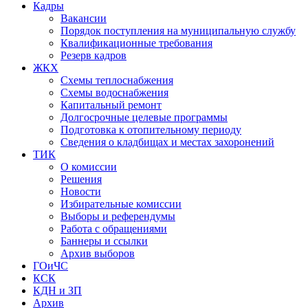
Кадры
Вакансии
Порядок поступления на муниципальную службу
Квалификационные требования
Резерв кадров
ЖКХ
Схемы теплоснабжения
Схемы водоснабжения
Капитальный ремонт
Долгосрочные целевые программы
Подготовка к отопительному периоду
Сведения о кладбищах и местах захоронений
ТИК
О комиссии
Решения
Новости
Избирательные комиссии
Выборы и референдумы
Работа с обращениями
Баннеры и ссылки
Архив выборов
ГОиЧС
КСК
КДН и ЗП
Архив