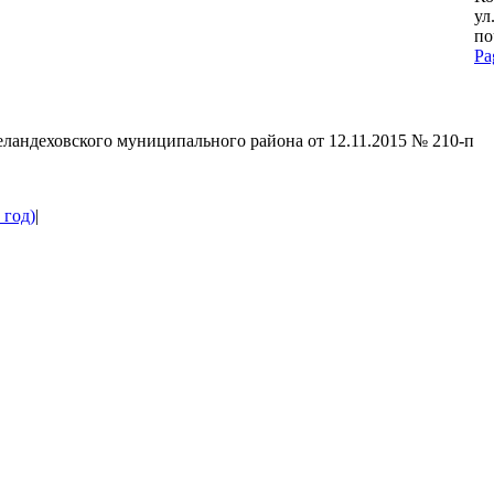
ул
по
Pa
G
to
To
ландеховского муниципального района от 12.11.2015 № 210-п
 год)
|