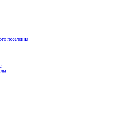
ого поселения
е
алы