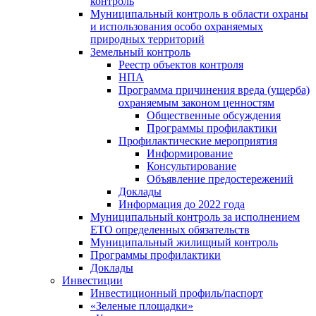
контроль
Муниципальный контроль в области охраны
и использования особо охраняемых
природных территорий
Земельный контроль
Реестр объектов контроля
НПА
Программа причинения вреда (ущерба)
охраняемым законом ценностям
Общественные обсуждения
Программы профилактики
Профилактические мероприятия
Информирование
Консультирование
Объявление предостережений
Доклады
Информация до 2022 года
Муниципальный контроль за исполнением
ЕТО определенных обязательств
Муниципальный жилищный контроль
Программы профилактики
Доклады
Инвестиции
Инвестиционный профиль/паспорт
«Зеленые площадки»