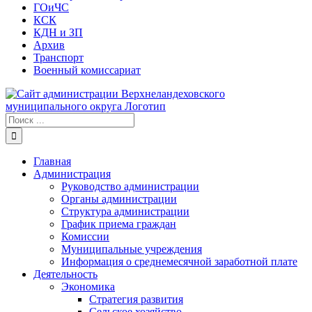
ГОиЧС
КСК
КДН и ЗП
Архив
Транспорт
Военный комиссариат
Результат
поиска:
Главная
Администрация
Руководство администрации
Органы администрации
Структура администрации
График приема граждан
Комиссии
Муниципальные учреждения
Информация о среднемесячной заработной плате
Деятельность
Экономика
Стратегия развития
Сельское хозяйство