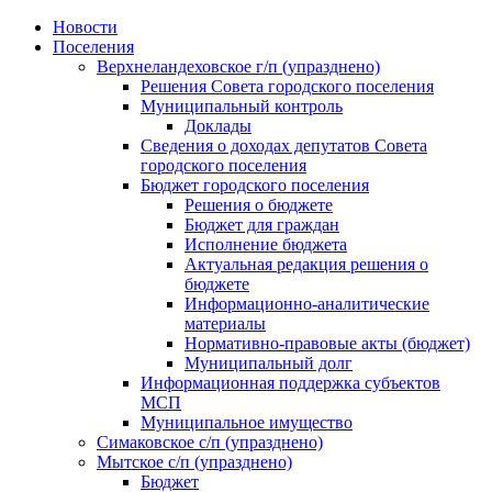
Skip
Новости
to
Поселения
content
Верхнеландеховское г/п (упразднено)
Решения Совета городского поселения
Муниципальный контроль
Доклады
Сведения о доходах депутатов Совета
городского поселения
Бюджет городского поселения
Решения о бюджете
Бюджет для граждан
Исполнение бюджета
Актуальная редакция решения о
бюджете
Информационно-аналитические
материалы
Нормативно-правовые акты (бюджет)
Муниципальный долг
Информационная поддержка субъектов
МСП
Муниципальное имущество
Симаковское с/п (упразднено)
Мытское с/п (упразднено)
Бюджет