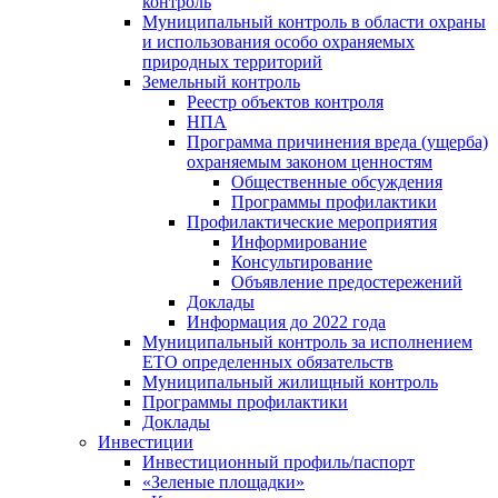
контроль
Муниципальный контроль в области охраны
и использования особо охраняемых
природных территорий
Земельный контроль
Реестр объектов контроля
НПА
Программа причинения вреда (ущерба)
охраняемым законом ценностям
Общественные обсуждения
Программы профилактики
Профилактические мероприятия
Информирование
Консультирование
Объявление предостережений
Доклады
Информация до 2022 года
Муниципальный контроль за исполнением
ЕТО определенных обязательств
Муниципальный жилищный контроль
Программы профилактики
Доклады
Инвестиции
Инвестиционный профиль/паспорт
«Зеленые площадки»