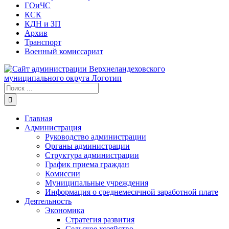
ГОиЧС
КСК
КДН и ЗП
Архив
Транспорт
Военный комиссариат
Результат
поиска:
Главная
Администрация
Руководство администрации
Органы администрации
Структура администрации
График приема граждан
Комиссии
Муниципальные учреждения
Информация о среднемесячной заработной плате
Деятельность
Экономика
Стратегия развития
Сельское хозяйство