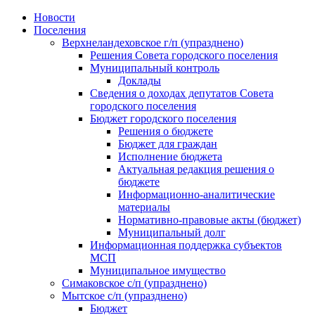
Skip
Новости
to
Поселения
content
Верхнеландеховское г/п (упразднено)
Решения Совета городского поселения
Муниципальный контроль
Доклады
Сведения о доходах депутатов Совета
городского поселения
Бюджет городского поселения
Решения о бюджете
Бюджет для граждан
Исполнение бюджета
Актуальная редакция решения о
бюджете
Информационно-аналитические
материалы
Нормативно-правовые акты (бюджет)
Муниципальный долг
Информационная поддержка субъектов
МСП
Муниципальное имущество
Симаковское с/п (упразднено)
Мытское с/п (упразднено)
Бюджет