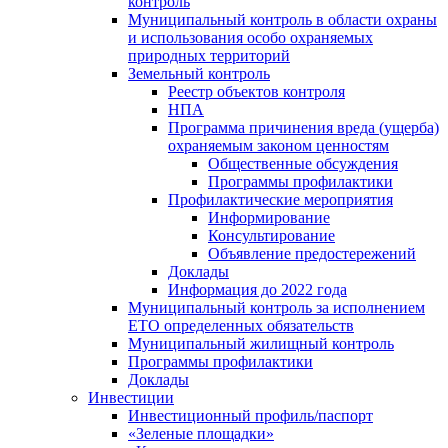
контроль
Муниципальный контроль в области охраны
и использования особо охраняемых
природных территорий
Земельный контроль
Реестр объектов контроля
НПА
Программа причинения вреда (ущерба)
охраняемым законом ценностям
Общественные обсуждения
Программы профилактики
Профилактические мероприятия
Информирование
Консультирование
Объявление предостережений
Доклады
Информация до 2022 года
Муниципальный контроль за исполнением
ЕТО определенных обязательств
Муниципальный жилищный контроль
Программы профилактики
Доклады
Инвестиции
Инвестиционный профиль/паспорт
«Зеленые площадки»