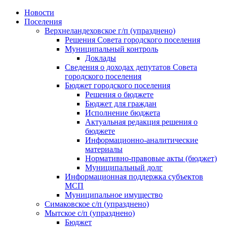
Skip
Новости
to
Поселения
content
Верхнеландеховское г/п (упразднено)
Решения Совета городского поселения
Муниципальный контроль
Доклады
Сведения о доходах депутатов Совета
городского поселения
Бюджет городского поселения
Решения о бюджете
Бюджет для граждан
Исполнение бюджета
Актуальная редакция решения о
бюджете
Информационно-аналитические
материалы
Нормативно-правовые акты (бюджет)
Муниципальный долг
Информационная поддержка субъектов
МСП
Муниципальное имущество
Симаковское с/п (упразднено)
Мытское с/п (упразднено)
Бюджет