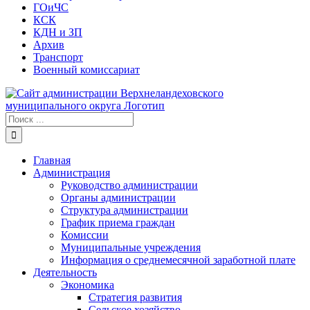
ГОиЧС
КСК
КДН и ЗП
Архив
Транспорт
Военный комиссариат
Результат
поиска:
Главная
Администрация
Руководство администрации
Органы администрации
Структура администрации
График приема граждан
Комиссии
Муниципальные учреждения
Информация о среднемесячной заработной плате
Деятельность
Экономика
Стратегия развития
Сельское хозяйство