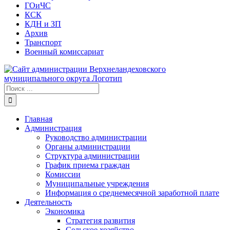
ГОиЧС
КСК
КДН и ЗП
Архив
Транспорт
Военный комиссариат
Результат
поиска:
Главная
Администрация
Руководство администрации
Органы администрации
Структура администрации
График приема граждан
Комиссии
Муниципальные учреждения
Информация о среднемесячной заработной плате
Деятельность
Экономика
Стратегия развития
Сельское хозяйство