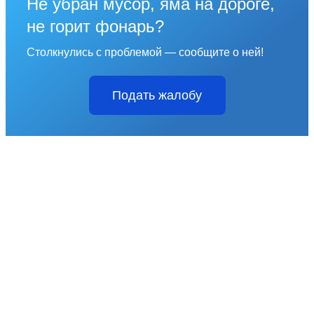
Не убран мусор, яма на дороге,
не горит фонарь?
Столкнулись с проблемой — сообщите о ней!
Подать жалобу