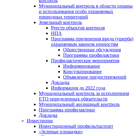
контроль
Муниципальный контроль в области охраны
и использования особо охраняемых
природных территорий
Земельный контроль
Реестр объектов контроля
НПА
Программа причинения вреда (ущерба)
охраняемым законом ценностям
Общественные обсуждения
Программы профилактики
Профилактические мероприятия
Информирование
Консультирование
Объявление предостережений
Доклады
Информация до 2022 года
Муниципальный контроль за исполнением
ЕТО определенных обязательств
Муниципальный жилищный контроль
Программы профилактики
Доклады
Инвестиции
Инвестиционный профиль/паспорт
«Зеленые площадки»