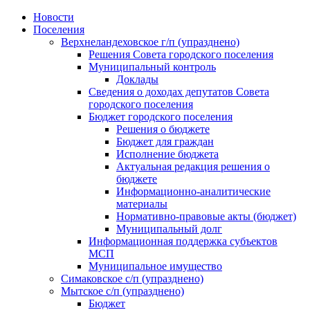
Skip
Новости
to
Поселения
content
Верхнеландеховское г/п (упразднено)
Решения Совета городского поселения
Муниципальный контроль
Доклады
Сведения о доходах депутатов Совета
городского поселения
Бюджет городского поселения
Решения о бюджете
Бюджет для граждан
Исполнение бюджета
Актуальная редакция решения о
бюджете
Информационно-аналитические
материалы
Нормативно-правовые акты (бюджет)
Муниципальный долг
Информационная поддержка субъектов
МСП
Муниципальное имущество
Симаковское с/п (упразднено)
Мытское с/п (упразднено)
Бюджет