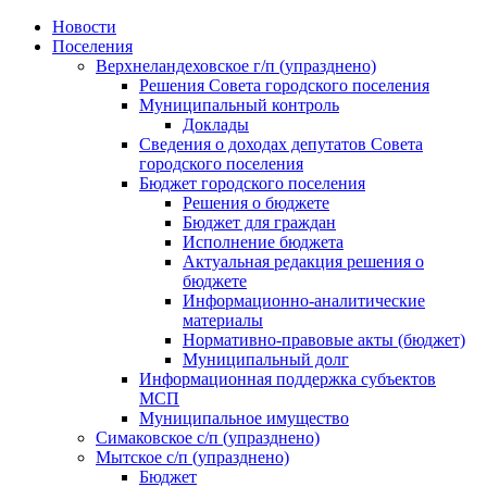
Skip
Новости
to
Поселения
content
Верхнеландеховское г/п (упразднено)
Решения Совета городского поселения
Муниципальный контроль
Доклады
Сведения о доходах депутатов Совета
городского поселения
Бюджет городского поселения
Решения о бюджете
Бюджет для граждан
Исполнение бюджета
Актуальная редакция решения о
бюджете
Информационно-аналитические
материалы
Нормативно-правовые акты (бюджет)
Муниципальный долг
Информационная поддержка субъектов
МСП
Муниципальное имущество
Симаковское с/п (упразднено)
Мытское с/п (упразднено)
Бюджет