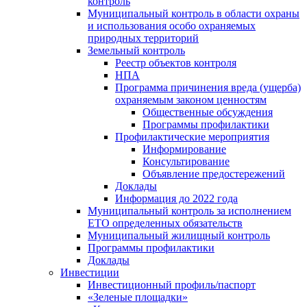
контроль
Муниципальный контроль в области охраны
и использования особо охраняемых
природных территорий
Земельный контроль
Реестр объектов контроля
НПА
Программа причинения вреда (ущерба)
охраняемым законом ценностям
Общественные обсуждения
Программы профилактики
Профилактические мероприятия
Информирование
Консультирование
Объявление предостережений
Доклады
Информация до 2022 года
Муниципальный контроль за исполнением
ЕТО определенных обязательств
Муниципальный жилищный контроль
Программы профилактики
Доклады
Инвестиции
Инвестиционный профиль/паспорт
«Зеленые площадки»