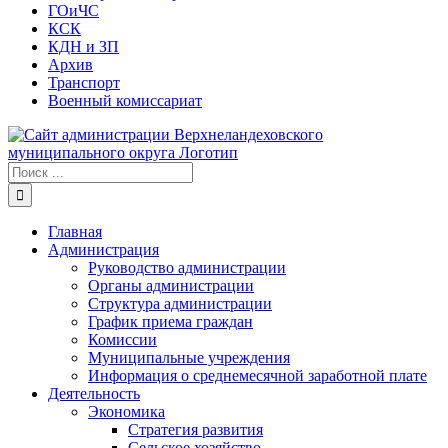
ГОиЧС
КСК
КДН и ЗП
Архив
Транспорт
Военный комиссариат
Результат
поиска:
Главная
Администрация
Руководство администрации
Органы администрации
Структура администрации
График приема граждан
Комиссии
Муниципальные учреждения
Информация о среднемесячной заработной плате
Деятельность
Экономика
Стратегия развития
Сельское хозяйство