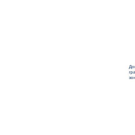
До
гр
зо