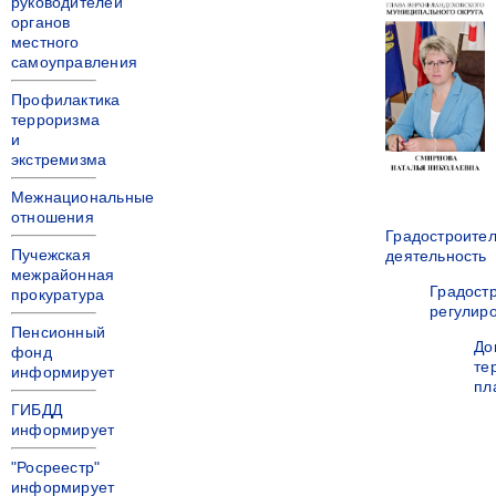
руководителей
органов
местного
самоуправления
Профилактика
терроризма
и
экстремизма
Межнациональные
отношения
Градостроите
Пучежская
деятельность
межрайонная
Градост
прокуратура
регулир
Пенсионный
До
фонд
те
информирует
пл
ГИБДД
информирует
"Росреестр"
информирует