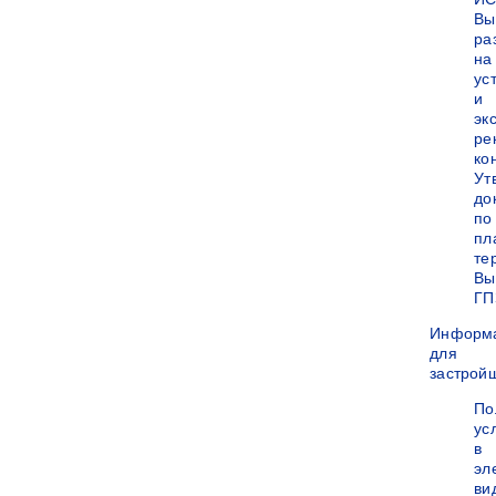
Вы
ра
на
ус
и
эк
ре
ко
Ут
до
по
пл
те
Вы
ГП
Информ
для
застрой
По
ус
в
эл
ви