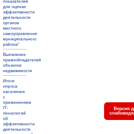
показателей
для оценки
эффективности
деятельности
органов
местного
самоуправления
муниципального
района"
Выявление
правообладателей
объектов
недвижимости
Итоги
опроса
населения
с
применением
IT-
Версия 
слабовид
технологий
об
эффективности
деятельности