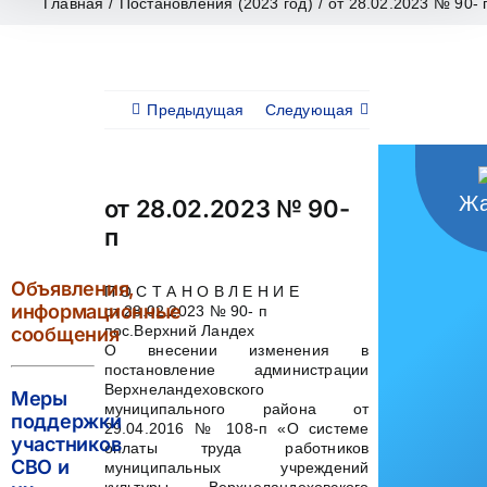
Главная
/
Постановления (2023 год)
/
от 28.02.2023 № 90- 
Предыдущая
Следующая
Жа
от 28.02.2023 № 90-
п
Объявления,
П О С Т А Н О В Л Е Н И Е
информационные
от 28.02.2023 № 90- п
пос.Верхний Ландех
сообщения
О внесении изменения в
постановление администрации
Верхнеландеховского
Меры
муниципального района от
поддержки
29.04.2016 № 108-п «О системе
участников
оплаты труда работников
СВО и
муниципальных учреждений