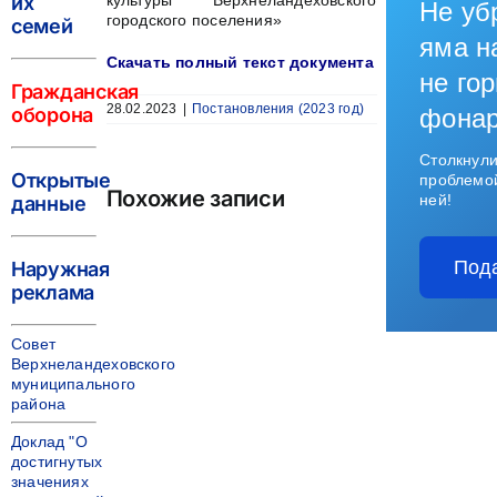
их
культуры Верхнеландеховского
Не уб
городского поселения»
семей
яма н
Скачать полный текст документа
не гор
Гражданская
28.02.2023
|
Постановления (2023 год)
оборона
фона
Столкнули
Открытые
проблемо
Похожие записи
ней!
данные
Под
Наружная
реклама
Совет
Верхнеландеховского
муниципального
района
Доклад "О
достигнутых
значениях