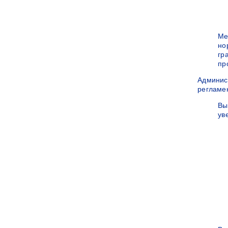
Ме
но
гр
пр
Админис
регламе
Вы
ув