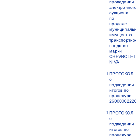
проведении
электронног
аукциона
по
продаже
муниципаль
имущества
транспортно
средство
марки
CHEVROLET
NIVA
ПРОТОКОЛ
о
подведении
итогов по
процедуре
2600000222
ПРОТОКОЛ
о
подведении
итогов по
процедуре