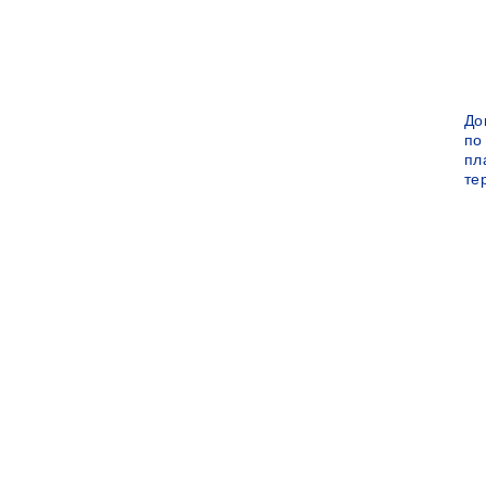
До
по
пл
те