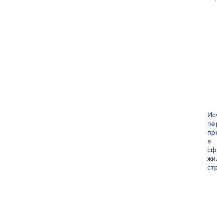
Ис
пе
пр
в
сф
жи
ст