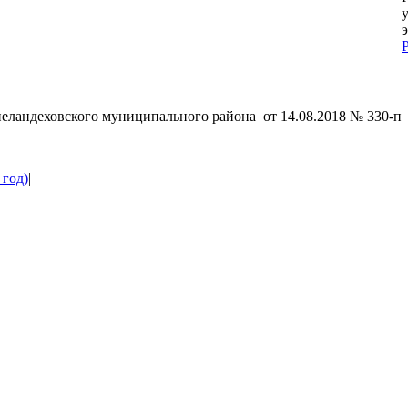
у
P
t
еландеховского муниципального района от 14.08.2018 № 330-п
 год)
|