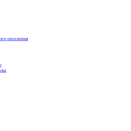
ого поселения
е
алы