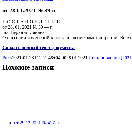
от 28.01.2021 № 39-п
П О С Т А Н О В Л Е Н И Е
от 28. 01. 2021 № 39 — п
пос.Верхний Ландех
О внесении изменений в постановление администрации Верхн
Скачать полный текст документа
Press
2021-01-28T11:51:48+04:00
28.01.2021
|
Постановления (2021
Похожие записи
от 29.12.2021 № 427-п