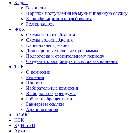
Кадры
Вакансии
Порядок поступления на муниципальную службу
Квалификационные требования
Резерв кадров
ЖКХ
Схемы теплоснабжения
Схемы водоснабжения
Капитальный ремонт
Долгосрочные целевые программы
Подготовка к отопительному периоду
Сведения о кладбищах и местах захоронений
ТИК
О комиссии
Решения
Новости
Избирательные комиссии
Выборы и референдумы
Работа с обращениями
Баннеры и ссылки
Архив выборов
ГОиЧС
КСК
КДН и ЗП
Архив