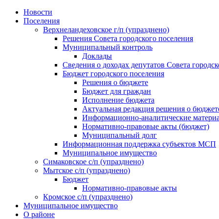
Skip
Новости
to
Поселения
content
Верхнеландеховское г/п (упразднено)
Решения Совета городского поселения
Муниципальный контроль
Доклады
Сведения о доходах депутатов Совета городск
Бюджет городского поселения
Решения о бюджете
Бюджет для граждан
Исполнение бюджета
Актуальная редакция решения о бюджет
Информационно-аналитические матери
Нормативно-правовые акты (бюджет)
Муниципальный долг
Информационная поддержка субъектов МСП
Муниципальное имущество
Симаковское с/п (упразднено)
Мытское с/п (упразднено)
Бюджет
Нормативно-правовые акты
Кромское с/п (упразднено)
Муниципальное имущество
О районе