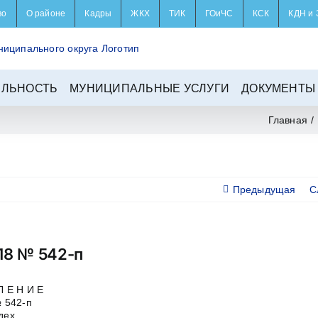
во
О районе
Кадры
ЖКХ
ТИК
ГОиЧС
КСК
КДН и 
ЕЛЬНОСТЬ
МУНИЦИПАЛЬНЫЕ УСЛУГИ
ДОКУМЕНТЫ
Главная
/
Предыдущая
С
018 № 542-п
Л Е Н И Е
№ 542-п
дех