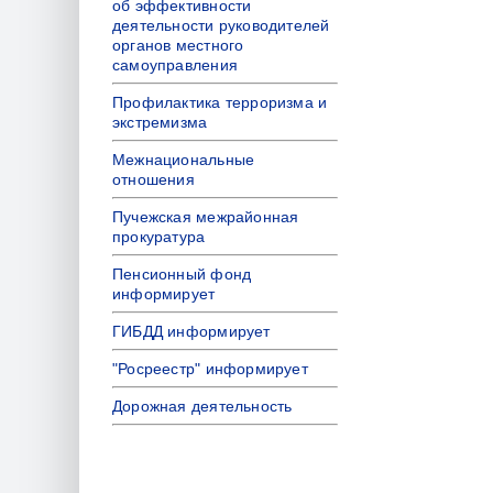
об эффективности
деятельности руководителей
органов местного
самоуправления
Профилактика терроризма и
экстремизма
Межнациональные
отношения
Пучежская межрайонная
прокуратура
Пенсионный фонд
информирует
ГИБДД информирует
"Росреестр" информирует
Дорожная деятельность