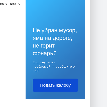
дные дни с
Не убран мусор,
яма на дороге,
не горит
фонарь?
Столкнулись с
проблемой — сообщите о
ней!
Подать жалобу