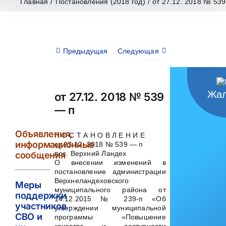
Главная
/
Постановления (2018 год)
/
от 27.12. 2018 № 53
Предыдущая
Следующая
Жал
от 27.12. 2018 № 539
— п
Объявления,
П О С Т А Н О В Л Е Н И Е
информационные
от 27.12. 2018 № 539 — п
пос. Верхний Ландех
сообщения
О внесении изменений в
постановление администрации
Верхнеландеховского
Меры
муниципального района от
поддержки
14.12.2015 № 239-п «Об
участников
утверждении муниципальной
СВО и
программы «Повышение