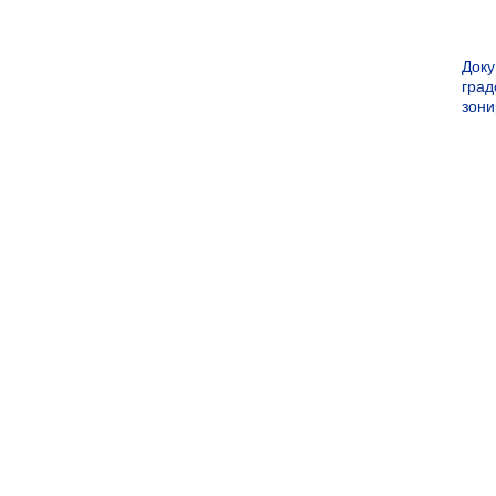
Док
град
зон