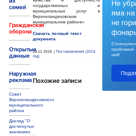
их
качества и доступности
Не убр
государственных и
семей
муниципальных услуг в
яма на
Верхнеландеховском
не гори
муниципальном районе»
Гражданская
оборона
фонар
Скачать полный текст
документа
Столкнулис
Открытые
проблемой 
29.12.2018
|
Постановления (2018
ней!
данные
год)
Подат
Наружная
реклама
Похожие записи
Совет
Верхнеландеховского
муниципального
района
Доклад "О
достигнутых
значениях