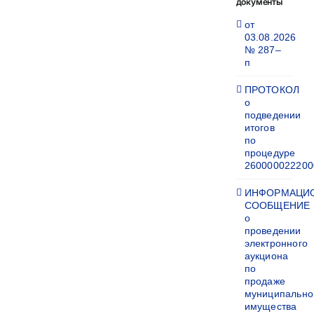
документы
от
03.08.2026
№ 287–
п
ПРОТОКОЛ
о
подведении
итогов
по
процедуре
260000022200
ИНФОРМАЦИ
СООБЩЕНИЕ
о
проведении
электронного
аукциона
по
продаже
муниципально
имущества