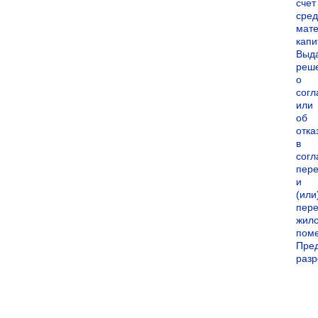
счет
сред
мате
капи
Выд
реш
о
согл
или
об
отка
в
согл
пер
и
(или
пере
жил
пом
Пре
раз