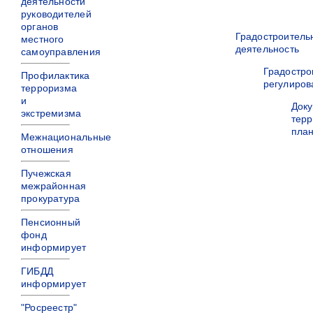
деятельности
руководителей
органов
Градостроитель
местного
деятельность
самоуправления
Градостро
Профилактика
регулиров
терроризма
и
Док
экстремизма
терр
пла
Межнациональные
отношения
Пучежская
межрайонная
прокуратура
Пенсионный
фонд
информирует
ГИБДД
информирует
"Росреестр"