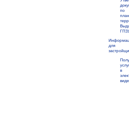
Утв
док
по
пла
терр
Выд
ГПЗ
Информа
для
застройщи
Пол
услу
в
эле
вид