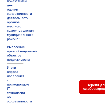
показателей
для
оценки
эффективности
деятельности
органов
местного
самоуправления
муниципального
района"
Выявление
правообладателей
объектов
недвижимости
Итоги
опроса
населения
с
применением
Версия дл
слабовидящ
IT-
технологий
об
эффективности