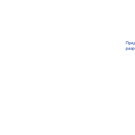
Пре
раз