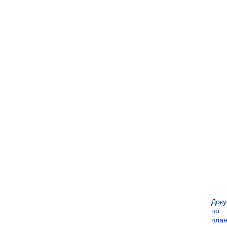
Док
по
пла