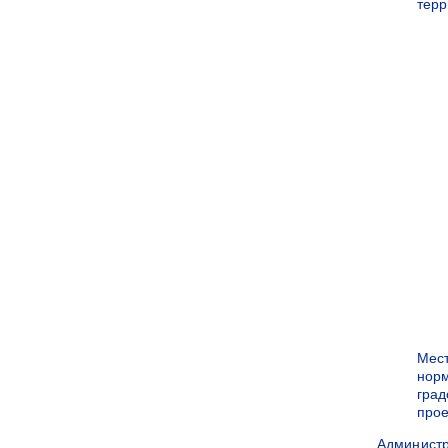
терр
Мес
нор
град
прое
Админист