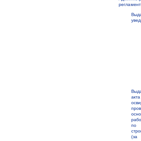
регламен
Выд
уве
Выд
акта
осви
про
осн
рабо
по
стро
(за