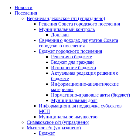
Skip
Новости
to
Поселения
content
Верхнеландеховское г/п (упразднено)
Решения Совета городского поселения
Муниципальный контроль
Доклады
Сведения о доходах депутатов Совета
городского поселения
Бюджет городского поселения
Решения о бюджете
Бюджет для граждан
Исполнение бюджета
Актуальная редакция решения о
бюджете
Информационно-аналитические
материалы
Нормативно-правовые акты (бюджет)
Муниципальный долг
Информационная поддержка субъектов
МСП
Муниципальное имущество
Симаковское с/п (упразднено)
Мытское с/п (упразднено)
Бюджет