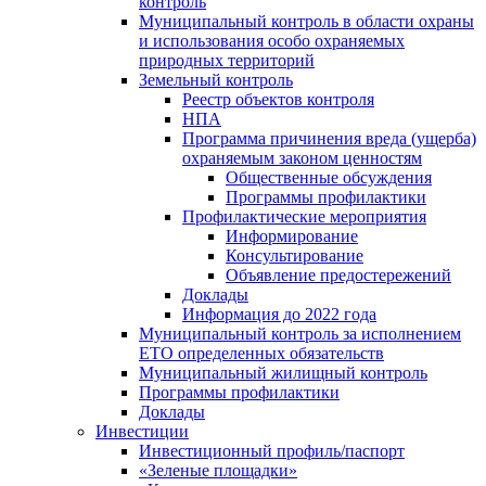
контроль
Муниципальный контроль в области охраны
и использования особо охраняемых
природных территорий
Земельный контроль
Реестр объектов контроля
НПА
Программа причинения вреда (ущерба)
охраняемым законом ценностям
Общественные обсуждения
Программы профилактики
Профилактические мероприятия
Информирование
Консультирование
Объявление предостережений
Доклады
Информация до 2022 года
Муниципальный контроль за исполнением
ЕТО определенных обязательств
Муниципальный жилищный контроль
Программы профилактики
Доклады
Инвестиции
Инвестиционный профиль/паспорт
«Зеленые площадки»