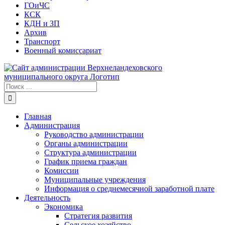
ГОиЧС
КСК
КДН и ЗП
Архив
Транспорт
Военный комиссариат
Результат
поиска:
Главная
Администрация
Руководство администрации
Органы администрации
Структура администрации
График приема граждан
Комиссии
Муниципальные учреждения
Информация о среднемесячной заработной плате
Деятельность
Экономика
Стратегия развития
Сельское хозяйство