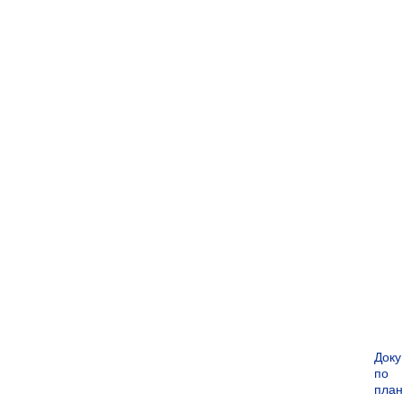
Док
по
пла