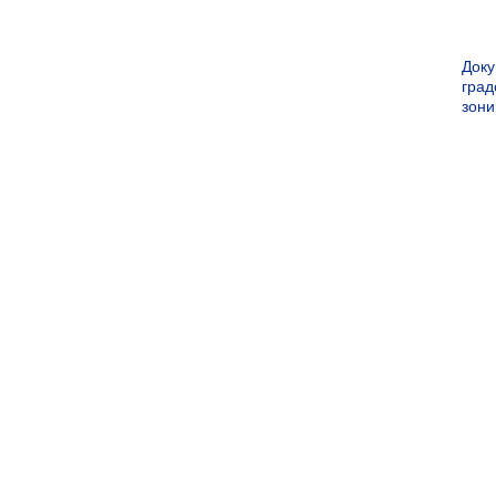
Док
град
зон