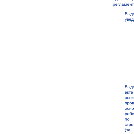
регламен
Выд
уве
Выд
акта
осви
про
осн
рабо
по
стро
(за