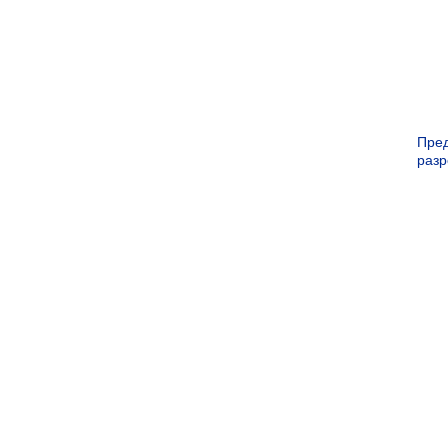
Пре
раз