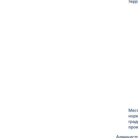
терр
Мес
нор
град
прое
Админист