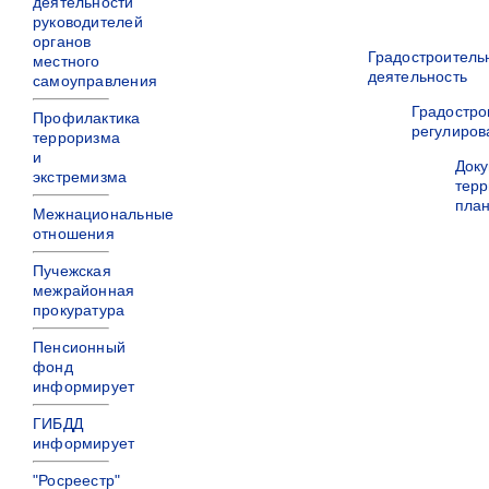
деятельности
руководителей
органов
Градостроитель
местного
деятельность
самоуправления
Градостро
Профилактика
регулиров
терроризма
и
Док
экстремизма
терр
пла
Межнациональные
отношения
Пучежская
межрайонная
прокуратура
Пенсионный
фонд
информирует
ГИБДД
информирует
"Росреестр"