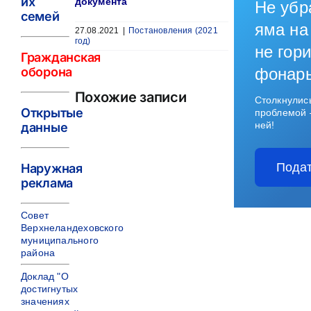
их
документа
Не убр
семей
яма на
27.08.2021
|
Постановления (2021
год)
не гори
Гражданская
оборона
фонар
Похожие записи
Столкнулис
Открытые
проблемой 
ней!
данные
Подат
Наружная
реклама
Совет
Верхнеландеховского
муниципального
района
Доклад "О
достигнутых
значениях