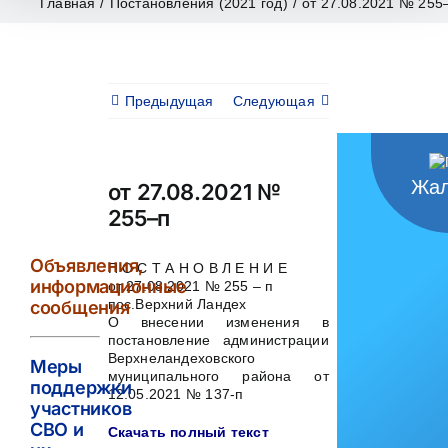
Главная
/
Постановления (2021 год)
/
от 27.08.2021 № 255
Предыдущая
Следующая
Жал
от 27.08.2021 №
255–п
Объявления,
П О С Т А Н О В Л Е Н И Е
информационные
от 27.08.2021 № 255 – п
пос.Верхний Ландех
сообщения
О внесении изменения в
постановление администрации
Верхнеландеховского
Меры
муниципального района от
поддержки
12.05.2021 № 137-п
участников
СВО и
Скачать полный текст