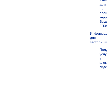
Утв
док
по
пла
терр
Выд
ГПЗ
Информа
для
застройщи
Пол
услу
в
эле
вид