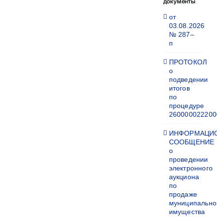
документы
от
03.08.2026
№ 287–
п
ПРОТОКОЛ
о
подведении
итогов
по
процедуре
260000022200
ИНФОРМАЦИ
СООБЩЕНИЕ
о
проведении
электронного
аукциона
по
продаже
муниципально
имущества