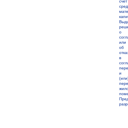
счет
сред
мате
капи
Выд
реш
о
согл
или
об
отка
в
согл
пер
и
(или
пере
жил
пом
Пре
раз