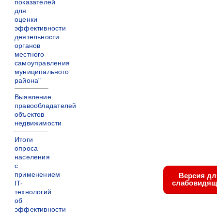
показателей
для
оценки
эффективности
деятельности
органов
местного
самоуправления
муниципального
района"
Выявление
правообладателей
объектов
недвижимости
Итоги
опроса
населения
с
применением
Версия дл
слабовидящ
IT-
технологий
об
эффективности