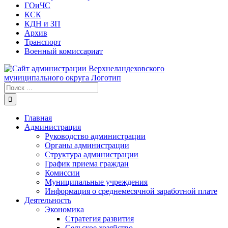
ГОиЧС
КСК
КДН и ЗП
Архив
Транспорт
Военный комиссариат
Результат
поиска:
Главная
Администрация
Руководство администрации
Органы администрации
Структура администрации
График приема граждан
Комиссии
Муниципальные учреждения
Информация о среднемесячной заработной плате
Деятельность
Экономика
Стратегия развития
Сельское хозяйство