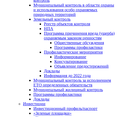
контроль
Муниципальный контроль в области охраны
и использования особо охраняемых
природных территорий
Земельный контроль
Реестр объектов контроля
НПА
Программа причинения вреда (ущерба)
охраняемым законом ценностям
Общественные обсуждения
Программы профилактики
Профилактические мероприятия
Информирование
Консультирование
Объявление предостережений
Доклады
Информация до 2022 года
Муниципальный контроль за исполнением
ЕТО определенных обязательств
Муниципальный жилищный контроль
Программы профилактики
Доклады
Инвестиции
Инвестиционный профиль/паспорт
«Зеленые площадки»