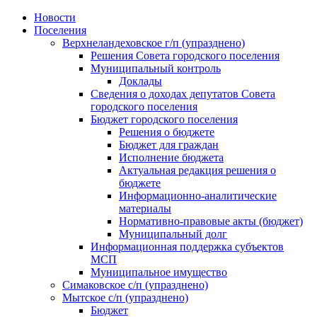
Skip
Новости
to
Поселения
content
Верхнеландеховское г/п (упразднено)
Решения Совета городского поселения
Муниципальный контроль
Доклады
Сведения о доходах депутатов Совета
городского поселения
Бюджет городского поселения
Решения о бюджете
Бюджет для граждан
Исполнение бюджета
Актуальная редакция решения о
бюджете
Информационно-аналитические
материалы
Нормативно-правовые акты (бюджет)
Муниципальный долг
Информационная поддержка субъектов
МСП
Муниципальное имущество
Симаковское с/п (упразднено)
Мытское с/п (упразднено)
Бюджет