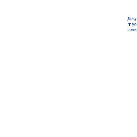
Док
град
зон