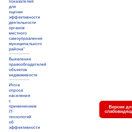
показателей
для
оценки
эффективности
деятельности
органов
местного
самоуправления
муниципального
района"
Выявление
правообладателей
объектов
недвижимости
Итоги
опроса
населения
с
применением
Версия дл
слабовидящ
IT-
технологий
об
эффективности