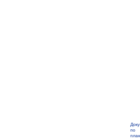
Док
по
пла