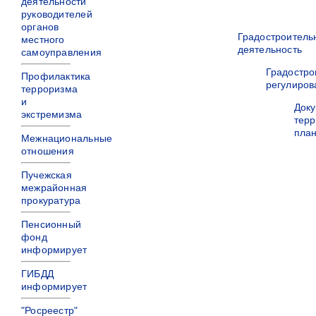
деятельности
руководителей
органов
Градостроитель
местного
деятельность
самоуправления
Градостро
Профилактика
регулиров
терроризма
и
Док
экстремизма
терр
пла
Межнациональные
отношения
Пучежская
межрайонная
прокуратура
Пенсионный
фонд
информирует
ГИБДД
информирует
"Росреестр"