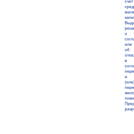
счет
сред
мате
капи
Выд
реш
о
согл
или
об
отка
в
согл
пер
и
(или
пере
жил
пом
Пре
раз