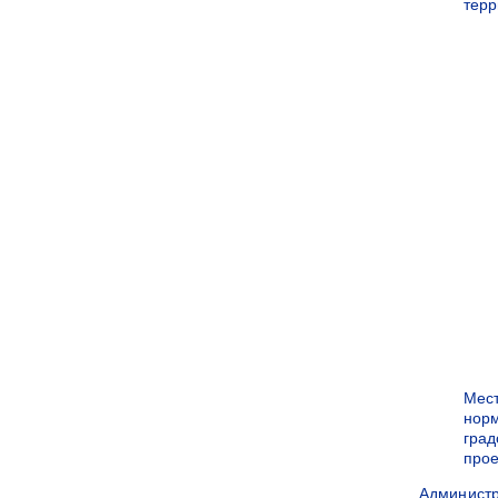
терр
Мес
нор
град
прое
Админист