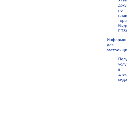
Утв
док
по
пла
терр
Выд
ГПЗ
Информа
для
застройщи
Пол
услу
в
эле
вид