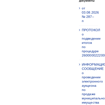
документы
от
03.08.2026
№ 287–
п
ПРОТОКОЛ
о
подведении
итогов
по
процедуре
260000022200
ИНФОРМАЦИ
СООБЩЕНИЕ
о
проведении
электронного
аукциона
по
продаже
муниципально
имущества