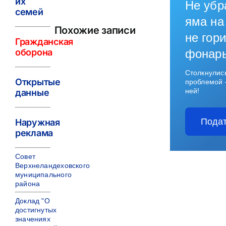
их
Не убр
семей
яма на
Похожие записи
не гори
Гражданская
оборона
фонар
Столкнулис
Открытые
проблемой 
ней!
данные
Подат
Наружная
реклама
Совет
Верхнеландеховского
муниципального
района
Доклад "О
достигнутых
значениях