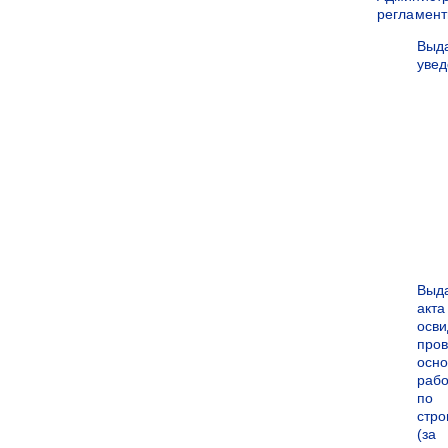
регламен
Выд
уве
Выд
акта
осви
про
осн
рабо
по
стро
(за