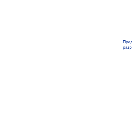
Пре
раз