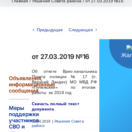
Главная
/
Решения Совета района
/
от 27.03.2019 №16
Предыдущая
Следующая
Жал
от 27.03.2019 №16
Об отчете Врио.начальника
Пункта полиции № 17 (п.
Объявления,
Верхний Ландех) МО МВД РФ
информационные
«Пучежский» по итогам
сообщения
работы за 2018 год
Скачать полный текст
Меры
документа
поддержки
участников
03.04.2019
|
Решения Совета
СВО и
района