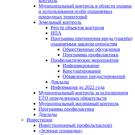
контроль
Муниципальный контроль в области охраны
и использования особо охраняемых
природных территорий
Земельный контроль
Реестр объектов контроля
НПА
Программа причинения вреда (ущерба)
охраняемым законом ценностям
Общественные обсуждения
Программы профилактики
Профилактические мероприятия
Информирование
Консультирование
Объявление предостережений
Доклады
Информация до 2022 года
Муниципальный контроль за исполнением
ЕТО определенных обязательств
Муниципальный жилищный контроль
Программы профилактики
Доклады
Инвестиции
Инвестиционный профиль/паспорт
«Зеленые площадки»