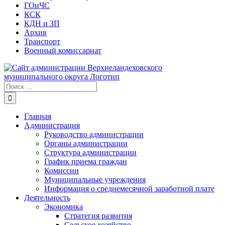
ГОиЧС
КСК
КДН и ЗП
Архив
Транспорт
Военный комиссариат
Результат
поиска:
Главная
Администрация
Руководство администрации
Органы администрации
Структура администрации
График приема граждан
Комиссии
Муниципальные учреждения
Информация о среднемесячной заработной плате
Деятельность
Экономика
Стратегия развития
Сельское хозяйство