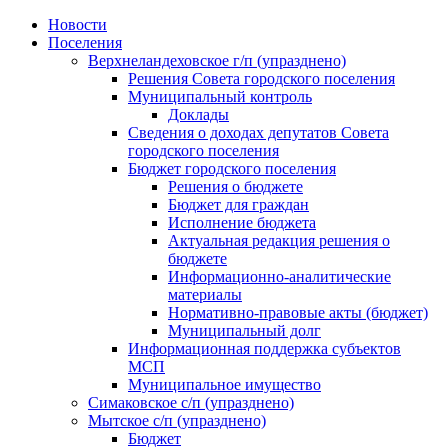
Skip
Новости
to
Поселения
content
Верхнеландеховское г/п (упразднено)
Решения Совета городского поселения
Муниципальный контроль
Доклады
Сведения о доходах депутатов Совета
городского поселения
Бюджет городского поселения
Решения о бюджете
Бюджет для граждан
Исполнение бюджета
Актуальная редакция решения о
бюджете
Информационно-аналитические
материалы
Нормативно-правовые акты (бюджет)
Муниципальный долг
Информационная поддержка субъектов
МСП
Муниципальное имущество
Симаковское с/п (упразднено)
Мытское с/п (упразднено)
Бюджет