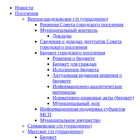
Skip
Новости
to
Поселения
content
Верхнеландеховское г/п (упразднено)
Решения Совета городского поселения
Муниципальный контроль
Доклады
Сведения о доходах депутатов Совета
городского поселения
Бюджет городского поселения
Решения о бюджете
Бюджет для граждан
Исполнение бюджета
Актуальная редакция решения о
бюджете
Информационно-аналитические
материалы
Нормативно-правовые акты (бюджет)
Муниципальный долг
Информационная поддержка субъектов
МСП
Муниципальное имущество
Симаковское с/п (упразднено)
Мытское с/п (упразднено)
Бюджет