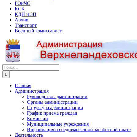
ГОиЧС
КСК
КДН и ЗП
Архив
Транспорт
Военный комиссариат
Результат
поиска:
Главная
Администрация
Руководство администрации
Органы администрации
Структура администрации
График приема граждан
Комиссии
Муниципальные учреждения
Информация о среднемесячной заработной плате
Деятельность