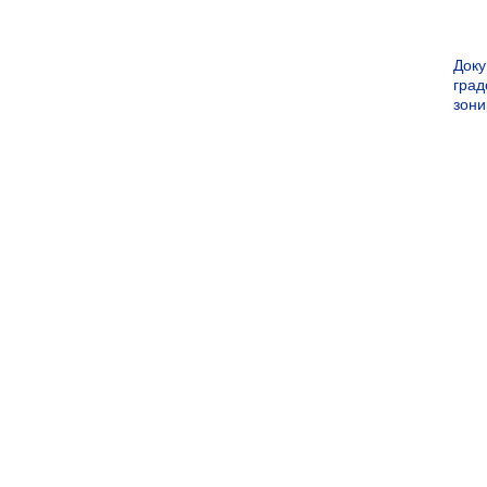
Док
град
зон