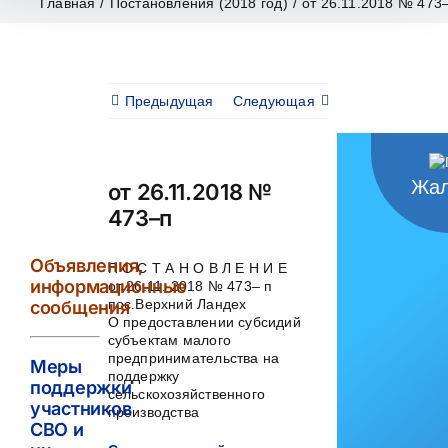
Главная
/
Постановления (2018 год)
/
от 26.11.2018 № 473
Предыдущая
Следующая
Жал
от 26.11.2018 №
473–п
Объявления,
П О С Т А Н О В Л Е Н И Е
информационные
от 26.11. 2018 № 473– п
пос.Верхний Ландех
сообщения
О предоставлении субсидий
субъектам малого
предпринимательства на
Меры
поддержку
поддержки
сельскохозяйственного
участников
производства
СВО и