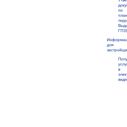
Утв
док
по
пла
терр
Выд
ГПЗ
Информа
для
застройщи
Пол
услу
в
эле
вид