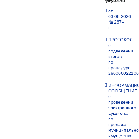
документы
от
03.08.2026
№ 287–
п
ПРОТОКОЛ
о
подведении
итогов
по
процедуре
260000022200
ИНФОРМАЦИ
СООБЩЕНИЕ
о
проведении
электронного
аукциона
по
продаже
муниципально
имущества