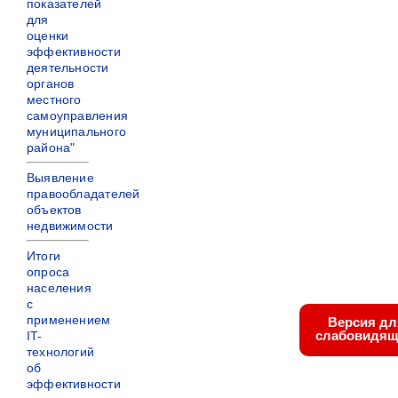
показателей
для
оценки
эффективности
деятельности
органов
местного
самоуправления
муниципального
района"
Выявление
правообладателей
объектов
недвижимости
Итоги
опроса
населения
с
применением
Версия дл
слабовидящ
IT-
технологий
об
эффективности