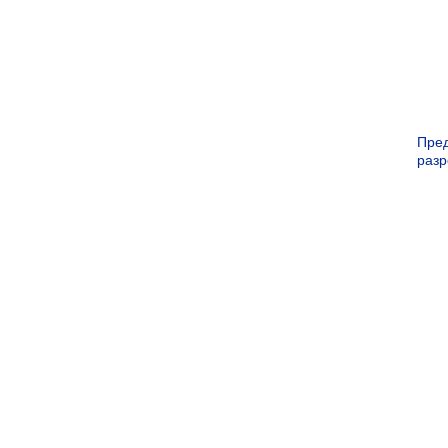
Пре
раз