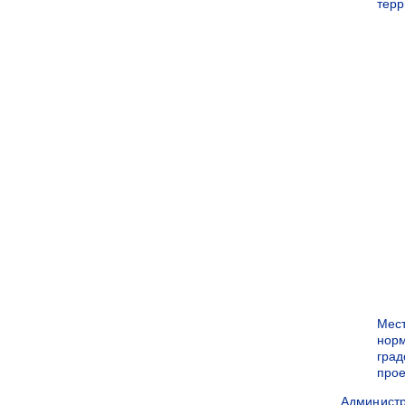
терр
Мес
нор
град
прое
Админист