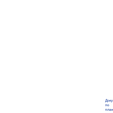
Док
по
пла