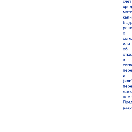
счет
сред
мате
капи
Выд
реш
о
согл
или
об
отка
в
согл
пер
и
(или
пере
жил
пом
Пре
раз