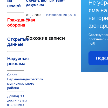
их
Скачать полный текст
Не убр
документа
семей
яма на
03.12.2018
|
Постановления (2018
не гори
год)
Гражданская
оборона
фонар
Столкнулис
Похожие записи
Открытые
проблемой 
ней!
данные
Подат
Наружная
реклама
Совет
Верхнеландеховского
муниципального
района
Доклад "О
достигнутых
значениях