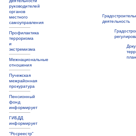
деятельности
руководителей
органов
Градостроитель
местного
деятельность
самоуправления
Градостро
Профилактика
регулиров
терроризма
и
Док
экстремизма
терр
пла
Межнациональные
отношения
Пучежская
межрайонная
прокуратура
Пенсионный
фонд
информирует
ГИБДД
информирует
"Росреестр"