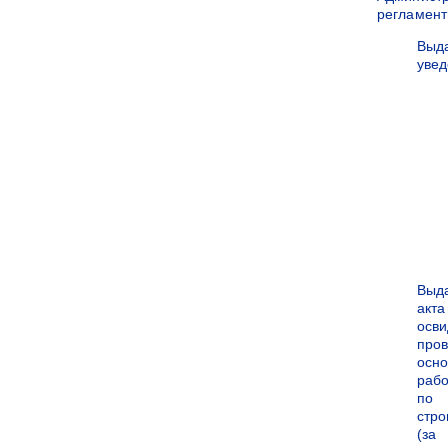
регламен
Выд
уве
Выд
акта
осви
про
осн
рабо
по
стро
(за