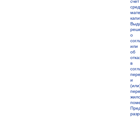
счет
сред
мате
капи
Выд
реш
о
согл
или
об
отка
в
согл
пер
и
(или
пере
жил
пом
Пре
раз