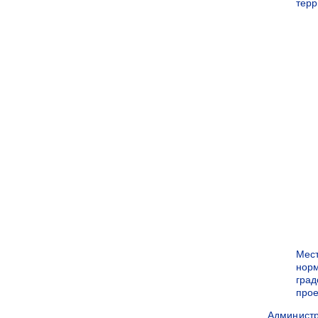
терр
Мес
нор
град
прое
Админист