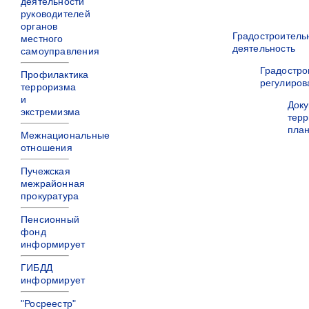
деятельности
руководителей
органов
Градостроитель
местного
деятельность
самоуправления
Градостро
Профилактика
регулиров
терроризма
и
Док
экстремизма
терр
пла
Межнациональные
отношения
Пучежская
межрайонная
прокуратура
Пенсионный
фонд
информирует
ГИБДД
информирует
"Росреестр"