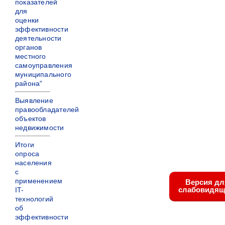
показателей
для
оценки
эффективности
деятельности
органов
местного
самоуправления
муниципального
района"
Выявление
правообладателей
объектов
недвижимости
Итоги
опроса
населения
с
применением
Версия дл
слабовидящ
IT-
технологий
об
эффективности