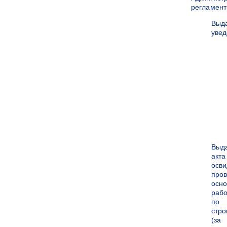
регламен
Выд
уве
Выд
акта
осви
про
осн
рабо
по
стро
(за