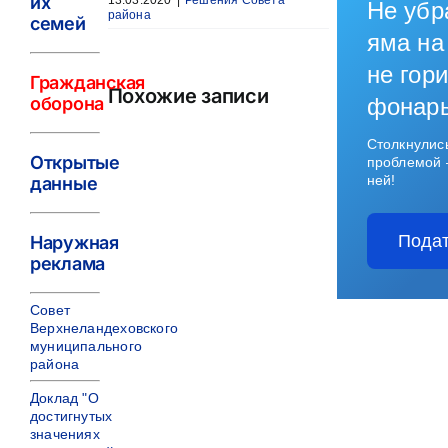
их
13.03.2020
|
Решения Совета
Не убр
района
семей
яма на
не гори
Гражданская
Похожие записи
оборона
фонар
Столкнулис
Открытые
проблемой 
ней!
данные
Подат
Наружная
реклама
Совет
Верхнеландеховского
муниципального
района
Доклад "О
достигнутых
значениях