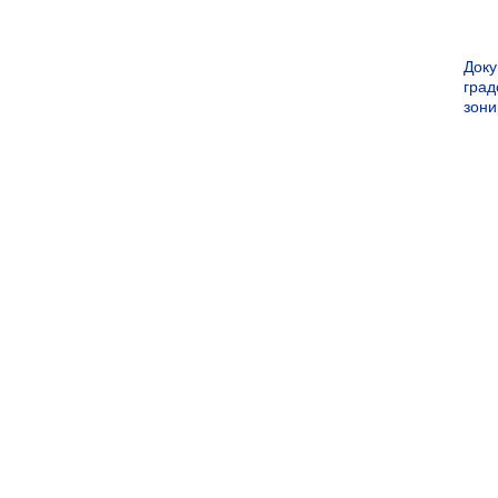
Док
град
зон