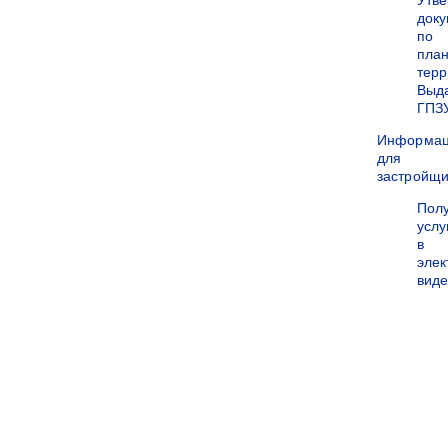
Утв
док
по
пла
терр
Выд
ГПЗ
Информа
для
застройщи
Пол
услу
в
эле
вид