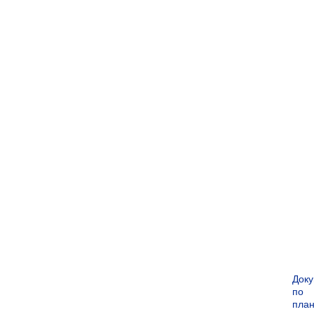
Док
по
пла