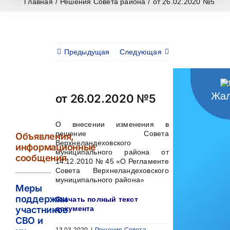
Главная
/
Решения Совета района
/
от 26.02.2020 №5
Предыдущая
Следующая
Жал
от 26.02.2020 №5
О внесении изменения в
решение Совета
Объявления,
Верхнеландеховского
информационные
муниципального района от
сообщения
14.12.2010 № 45 «О Регламенте
Совета Верхнеландеховского
муниципального района»
Меры
поддержки
Скачать полный текст
участников
документа
СВО и