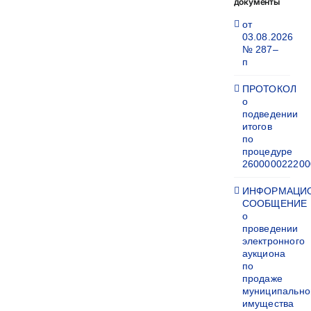
документы
от
03.08.2026
№ 287–
п
ПРОТОКОЛ
о
подведении
итогов
по
процедуре
260000022200
ИНФОРМАЦИ
СООБЩЕНИЕ
о
проведении
электронного
аукциона
по
продаже
муниципально
имущества