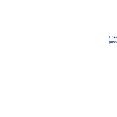
Пре
раз