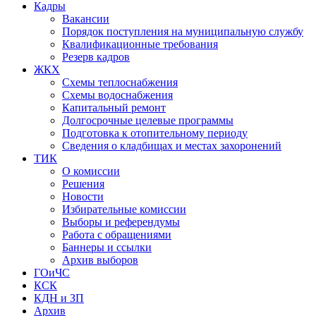
Кадры
Вакансии
Порядок поступления на муниципальную службу
Квалификационные требования
Резерв кадров
ЖКХ
Схемы теплоснабжения
Схемы водоснабжения
Капитальный ремонт
Долгосрочные целевые программы
Подготовка к отопительному периоду
Сведения о кладбищах и местах захоронений
ТИК
О комиссии
Решения
Новости
Избирательные комиссии
Выборы и референдумы
Работа с обращениями
Баннеры и ссылки
Архив выборов
ГОиЧС
КСК
КДН и ЗП
Архив