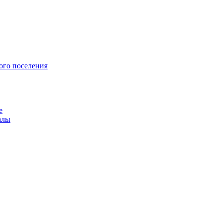
ого поселения
е
алы