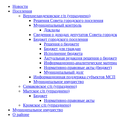
Skip
Новости
to
Поселения
content
Верхнеландеховское г/п (упразднено)
Решения Совета городского поселения
Муниципальный контроль
Доклады
Сведения о доходах депутатов Совета городск
Бюджет городского поселения
Решения о бюджете
Бюджет для граждан
Исполнение бюджета
Актуальная редакция решения о бюджет
Информационно-аналитические матери
Нормативно-правовые акты (бюджет)
Муниципальный долг
Информационная поддержка субъектов МСП
Муниципальное имущество
Симаковское с/п (упразднено)
Мытское с/п (упразднено)
Бюджет
Нормативно-правовые акты
Кромское с/п (упразднено)
Муниципальное имущество
О районе