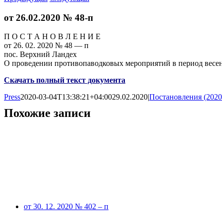
от 26.02.2020 № 48-п
П О С Т А Н О В Л Е Н И Е
от 26. 02. 2020 № 48 — п
пос. Верхний Ландех
О проведении противопаводковых мероприятий в период весен
Скачать полный текст документа
Press
2020-03-04T13:38:21+04:00
29.02.2020
|
Постановления (2020
Похожие записи
от 30. 12. 2020 № 402 – п