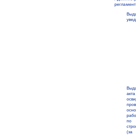
регламен
Выд
уве
Выд
акта
осви
про
осн
рабо
по
стро
(за