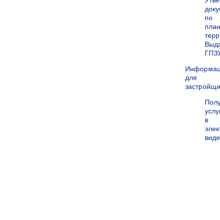
Утв
док
по
пла
терр
Выд
ГПЗ
Информа
для
застройщи
Пол
услу
в
эле
вид