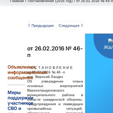
Главная
/
Постановления (2016 год)
/
от 26.02.2016 № 46-
Предыдущая
Следующая
Жал
от 26.02.2016 № 46-
п
Объявления,
П О С Т А Н О В Л Е Н И Е
информационные
от 26.02.2016 № 46 -п
пос. Верхний Ландех
сообщения
Об утверждении плана
основных мероприятий
Верхнеландеховского
Меры
муниципального района в
поддержки
области гражданской обороны,
участников
предупреждения и ликвидации
СВО и
чрезвычайных ситуаций,