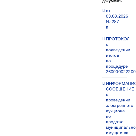
документы
от
03.08.2026
№ 287–
п
ПРОТОКОЛ
о
подведении
итогов
по
процедуре
260000022200
ИНФОРМАЦИ
СООБЩЕНИЕ
о
проведении
электронного
аукциона
по
продаже
муниципально
имущества