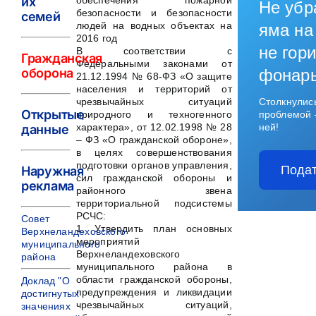
их
обеспечения пожарной
Не убр
безопасности и безопасности
семей
людей на водных объектах на
яма на
2016 год
не гори
В соответствии с
Гражданская
Федеральными законами от
оборона
фонар
21.12.1994 № 68-ФЗ «О защите
населения и территорий от
чрезвычайных ситуаций
Столкнулис
Открытые
природного и техногенного
проблемой 
характера», от 12.02.1998 № 28
ней!
данные
– ФЗ «О гражданской обороне»,
в целях совершенствования
подготовки органов управления,
Подат
Наружная
сил гражданской обороны и
реклама
районного звена
территориальной подсистемы
РСЧС:
Совет
1. Утвердить план основных
Верхнеландеховского
мероприятий
муниципального
Верхнеландеховского
района
муниципального района в
области гражданской обороны,
Доклад "О
предупреждения и ликвидации
достигнутых
чрезвычайных ситуаций,
значениях