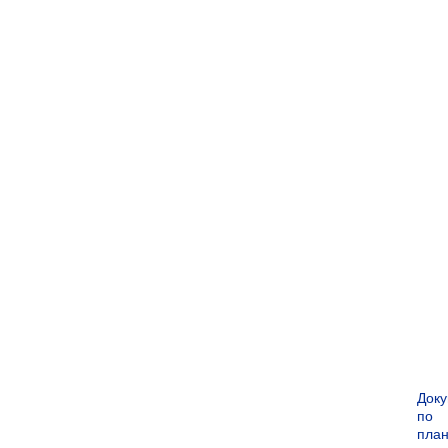
Док
по
пла