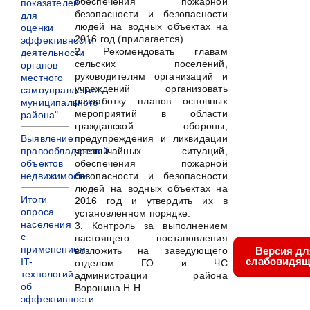
обеспечения пожарной
показателей
безопасности и безопасности
для
людей на водных объектах на
оценки
2016 год (прилагается).
эффективности
2. Рекомендовать главам
деятельности
сельских поселений,
органов
руководителям организаций и
местного
учреждений организовать
самоуправления
разработку планов основных
муниципального
мероприятий в области
района"
гражданской обороны,
Выявление
предупреждения и ликвидации
правообладателей
чрезвычайных ситуаций,
объектов
обеспечения пожарной
недвижимости
безопасности и безопасности
людей на водных объектах на
Итоги
2016 год и утвердить их в
опроса
установленном порядке.
населения
3. Контроль за выполнением
с
настоящего постановления
применением
возложить на заведующего
Версия дл
слабовидящ
IT-
отделом ГО и ЧС
технологий
администрации района
об
Воронина Н.Н.
эффективности