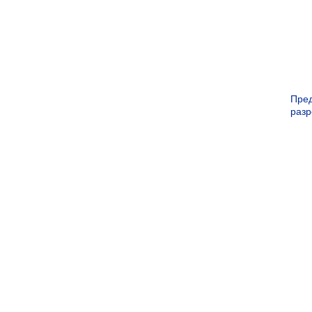
Пре
раз