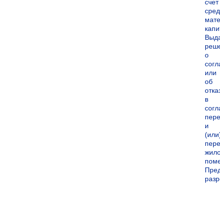
счет
сред
мате
капи
Выд
реш
о
согл
или
об
отка
в
согл
пер
и
(или
пере
жил
пом
Пре
раз