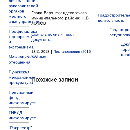
деятельности
руководителей
органов
Глава Верхнеландеховского
Градостроитель
местного
муниципального района: Н.В.
деятельность
самоуправления
ЖУКОВ
Градостро
Профилактика
Скачать полный текст
регулиров
терроризма
документа
и
Док
экстремизма
терр
13.11.2018
|
Постановления (2016
пла
год)
Межнациональные
отношения
Пучежская
межрайонная
Похожие записи
прокуратура
Пенсионный
фонд
информирует
ГИБДД
информирует
"Росреестр"