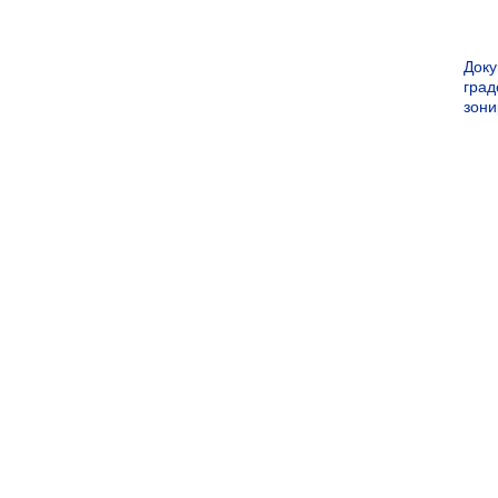
Док
град
зон