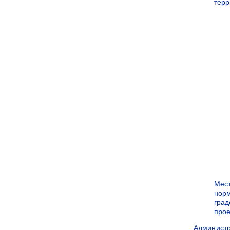
терр
Мес
нор
град
прое
Админист