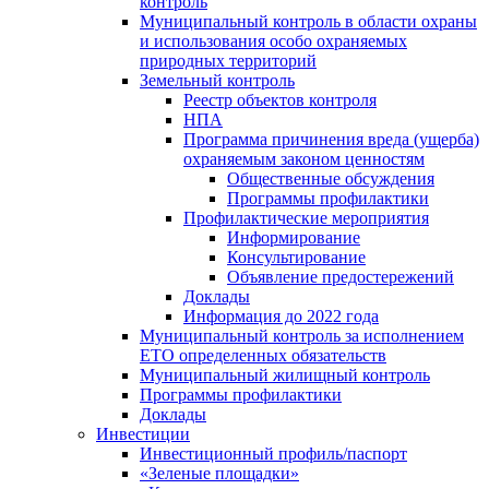
контроль
Муниципальный контроль в области охраны
и использования особо охраняемых
природных территорий
Земельный контроль
Реестр объектов контроля
НПА
Программа причинения вреда (ущерба)
охраняемым законом ценностям
Общественные обсуждения
Программы профилактики
Профилактические мероприятия
Информирование
Консультирование
Объявление предостережений
Доклады
Информация до 2022 года
Муниципальный контроль за исполнением
ЕТО определенных обязательств
Муниципальный жилищный контроль
Программы профилактики
Доклады
Инвестиции
Инвестиционный профиль/паспорт
«Зеленые площадки»