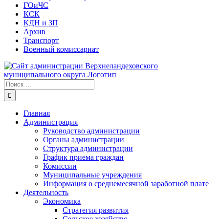
ГОиЧС
КСК
КДН и ЗП
Архив
Транспорт
Военный комиссариат
Результат
поиска:
Главная
Администрация
Руководство администрации
Органы администрации
Структура администрации
График приема граждан
Комиссии
Муниципальные учреждения
Информация о среднемесячной заработной плате
Деятельность
Экономика
Стратегия развития
Сельское хозяйство