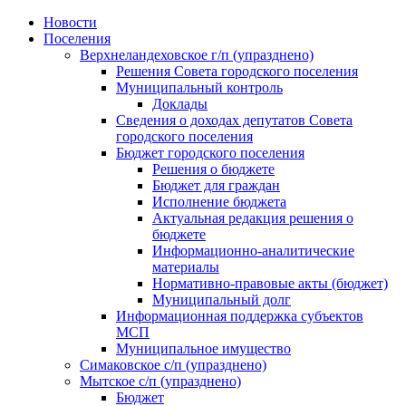
Skip
Новости
to
Поселения
content
Верхнеландеховское г/п (упразднено)
Решения Совета городского поселения
Муниципальный контроль
Доклады
Сведения о доходах депутатов Совета
городского поселения
Бюджет городского поселения
Решения о бюджете
Бюджет для граждан
Исполнение бюджета
Актуальная редакция решения о
бюджете
Информационно-аналитические
материалы
Нормативно-правовые акты (бюджет)
Муниципальный долг
Информационная поддержка субъектов
МСП
Муниципальное имущество
Симаковское с/п (упразднено)
Мытское с/п (упразднено)
Бюджет