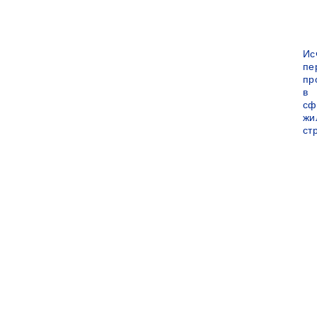
Ис
пе
пр
в
сф
жи
ст