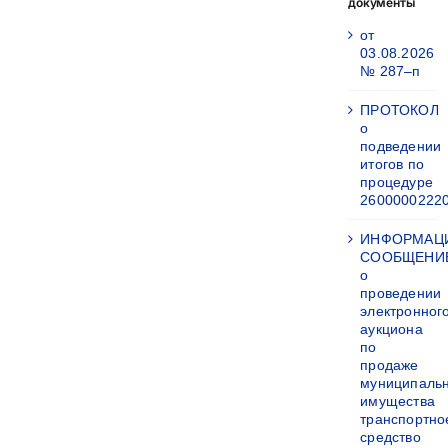
документы
от
03.08.2026
№ 287–п
ПРОТОКОЛ
о
подведении
итогов по
процедуре
2600000222
ИНФОРМАЦ
СООБЩЕНИ
о
проведении
электронног
аукциона
по
продаже
муниципаль
имущества
транспортно
средство