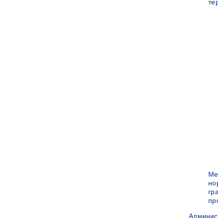
те
Ме
но
гр
пр
Админис