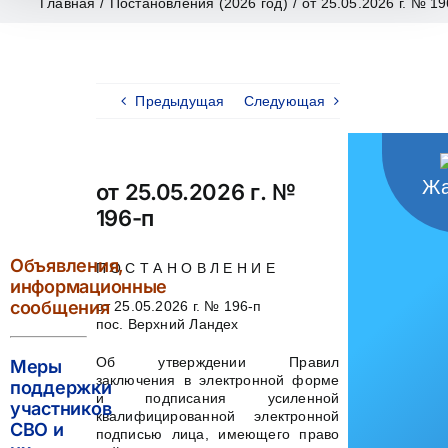
Главная
/
Постановления (2026 год)
/
от 25.05.2026 г. № 19
Предыдущая
Следующая
Жа
от 25.05.2026 г. №
196-п
Объявления,
П О С Т А Н О В Л Е Н И Е
информационные
сообщения
от 25.05.2026 г. № 196-п
пос. Верхний Ландех
Об утверждении Правил
Меры
заключения в электронной форме
поддержки
и подписания усиленной
участников
квалифицированной электронной
СВО и
подписью лица, имеющего право