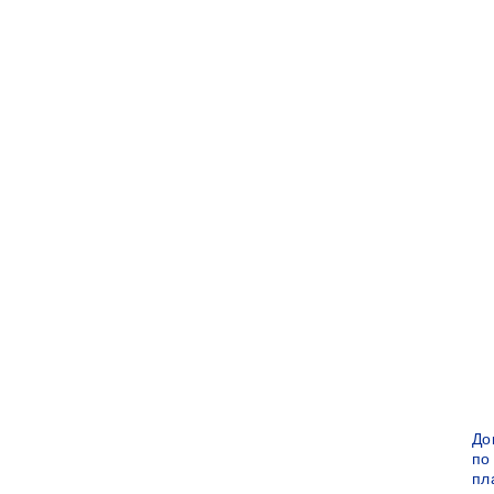
До
по
пл