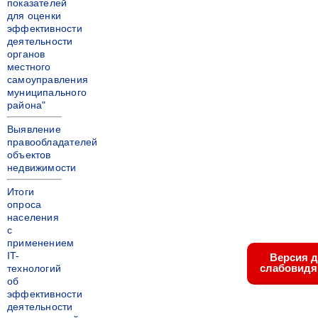
показателей
для оценки
эффективности
деятельности
органов
местного
самоуправления
муниципального
района"
Выявление
правообладателей
объектов
недвижимости
Итоги
опроса
населения
с
применением
IT-
Версия 
слабовид
технологий
об
эффективности
деятельности