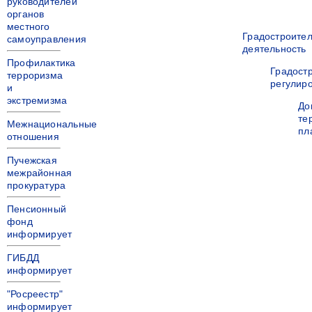
руководителей
органов
местного
Градостроите
самоуправления
деятельность
Профилактика
Градост
терроризма
регулир
и
экстремизма
До
те
Межнациональные
пл
отношения
Пучежская
межрайонная
прокуратура
Пенсионный
фонд
информирует
ГИБДД
информирует
"Росреестр"
информирует