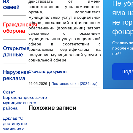
их
действовать от имени
Не уб
семей
соответственно уполномоченного
яма н
органа, исполнителя
муниципальных услуг в социальной
не гор
сфере, соглашений о финансовом
Гражданская
обеспечении (возмещении) затрат,
оборона
фона
связанных с оказанием
муниципальных услуг в социальной
Столкнули
сфере в соответствии с
Открытые
проблемо
социальным сертификатом на
ней!
данные
получение муниципальной услуги в
социальной сфере
Под
Наружная
Скачать документ
реклама
26.05.2026
|
Постановления (2026 год)
Совет
Верхнеландеховского
муниципального
Похожие записи
района
Доклад "О
достигнутых
значениях