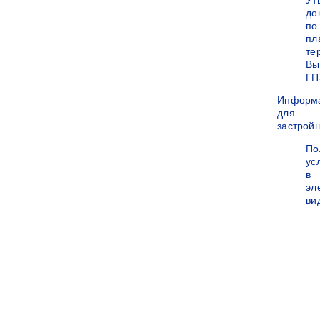
Ут
до
по
пл
те
Вы
ГП
Информ
для
застрой
По
ус
в
эл
ви