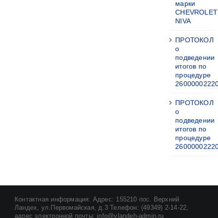
марки
CHEVROLET
NIVA
ПРОТОКОЛ
о
подведении
итогов по
процедуре
2600000222
ПРОТОКОЛ
о
подведении
итогов по
процедуре
2600000222
Контактная информация: Адрес: 155210 пос. Верхний
Ландех, ул.Первомайская, д.3 Телефон: (49349) 2-14-22,
адрес электронной почты: info@vlandeh-admin.ru