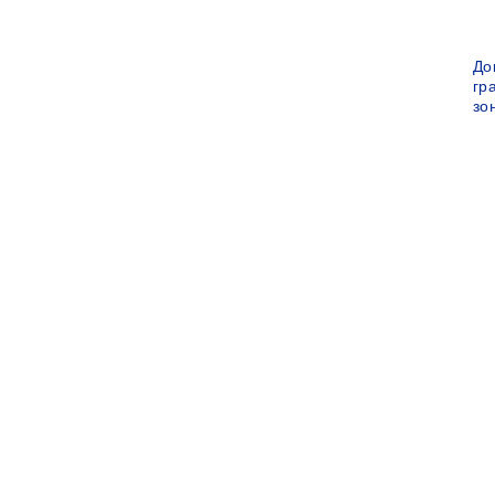
До
гр
зо