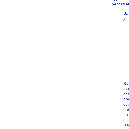
регламе
Вы
ув
Вы
ак
ос
пр
ос
ра
по
ст
(за