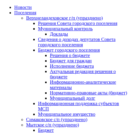
Skip
Новости
to
Поселения
content
Верхнеландеховское г/п (упразднено)
Решения Совета городского поселения
Муниципальный контроль
Доклады
Сведения о доходах депутатов Совета
городского поселения
Бюджет городского поселения
Решения о бюджете
Бюджет для граждан
Исполнение бюджета
Актуальная редакция решения о
бюджете
Информационно-аналитические
материалы
Нормативно-правовые акты (бюджет)
Муниципальный долг
Информационная поддержка субъектов
МСП
Муниципальное имущество
Симаковское с/п (упразднено)
Мытское с/п (упразднено)
Бюджет