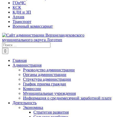
ГОиЧС
КСК
КДН и ЗП
Архив
Транспорт
Военный комиссариат
Результат
поиска:
Главная
Администрация
Руководство администрации
Органы администрации
Структура администрации
График приема граждан
Комиссии
Муниципальные учреждения
Информация о среднемесячной заработной плате
Деятельность
Экономика
Стратегия развития
Сельское хозяйство