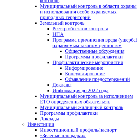
контроль
Муниципальный контроль в области охраны
и использования особо охраняемых
природных территорий
Земельный контроль
Реестр объектов контроля
НПА
Программа причинения вреда (ущерба)
охраняемым законом ценностям
Общественные обсуждения
Программы профилактики
Профилактические мероприятия
Информирование
Консультирование
Объявление предостережений
Доклады
Информация до 2022 года
Муниципальный контроль за исполнением
ЕТО определенных обязательств
Муниципальный жилищный контроль
Программы профилактики
Доклады
Инвестиции
Инвестиционный профиль/паспорт
«Зеленые площадки»