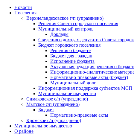
Skip
Новости
to
Поселения
content
Верхнеландеховское г/п (упразднено)
Решения Совета городского поселения
Муниципальный контроль
Доклады
Сведения о доходах депутатов Совета городск
Бюджет городского поселения
Решения о бюджете
Бюджет для граждан
Исполнение бюджета
Актуальная редакция решения о бюджет
Информационно-аналитические матери
Нормативно-правовые акты (бюджет)
Муниципальный долг
Информационная поддержка субъектов МСП
Муниципальное имущество
Симаковское с/п (упразднено)
Мытское с/п (упразднено)
Бюджет
Нормативно-правовые акты
Кромское с/п (упразднено)
Муниципальное имущество
О районе