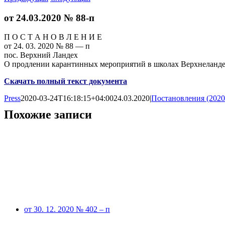
от 24.03.2020 № 88-п
П О С Т А Н О В Л Е Н И Е
от 24. 03. 2020 № 88 — п
пос. Верхний Ландех
О продлении карантинных мероприятий в школах Верхнеланде
Скачать полный текст документа
Press
2020-03-24T16:18:15+04:00
24.03.2020
|
Постановления (2020
Похожие записи
от 30. 12. 2020 № 402 – п