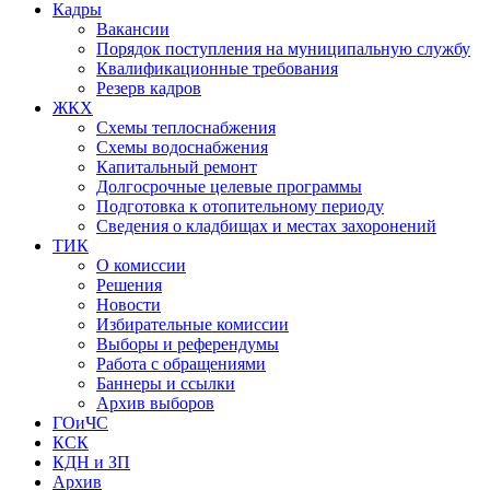
Кадры
Вакансии
Порядок поступления на муниципальную службу
Квалификационные требования
Резерв кадров
ЖКХ
Схемы теплоснабжения
Схемы водоснабжения
Капитальный ремонт
Долгосрочные целевые программы
Подготовка к отопительному периоду
Сведения о кладбищах и местах захоронений
ТИК
О комиссии
Решения
Новости
Избирательные комиссии
Выборы и референдумы
Работа с обращениями
Баннеры и ссылки
Архив выборов
ГОиЧС
КСК
КДН и ЗП
Архив