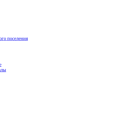
ого поселения
е
алы