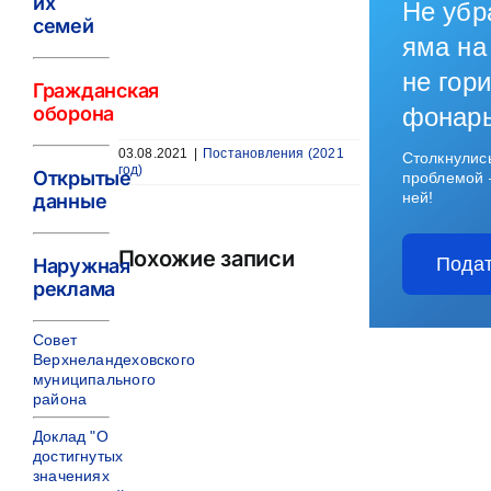
их
Не убр
семей
яма на
не гори
Гражданская
оборона
фонар
03.08.2021
|
Постановления (2021
Столкнулис
год)
Открытые
проблемой 
ней!
данные
Похожие записи
Подат
Наружная
реклама
Совет
Верхнеландеховского
муниципального
района
Доклад "О
достигнутых
значениях