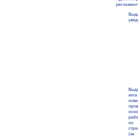
регламен
Выд
уве
Выд
акта
осви
про
осн
рабо
по
стро
(за