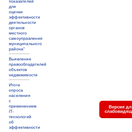
показателей
для
оценки
эффективности
деятельности
органов
местного
самоуправления
муниципального
района"
Выявление
правообладателей
объектов
недвижимости
Итоги
опроса
населения
с
применением
Версия дл
слабовидящ
IT-
технологий
об
эффективности