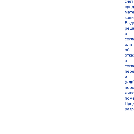
счет
сред
мате
капи
Выд
реш
о
согл
или
об
отка
в
согл
пер
и
(или
пере
жил
пом
Пре
раз