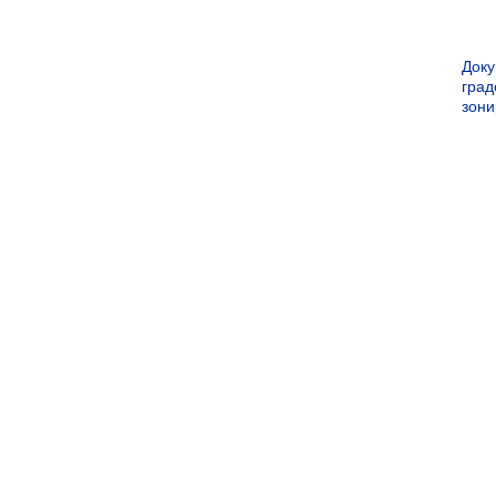
Док
град
зон