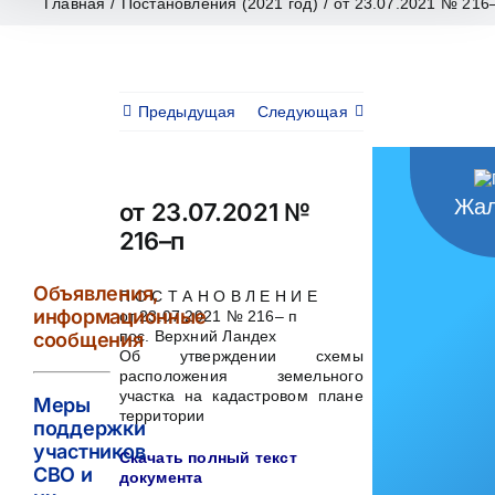
Главная
/
Постановления (2021 год)
/
от 23.07.2021 № 216
Предыдущая
Следующая
Жал
от 23.07.2021 №
216–п
Объявления,
П О С Т А Н О В Л Е Н И Е
информационные
от 23.07.2021 № 216– п
пос. Верхний Ландех
сообщения
Об утверждении схемы
расположения земельного
участка на кадастровом плане
Меры
территории
поддержки
участников
Скачать полный текст
СВО и
документа