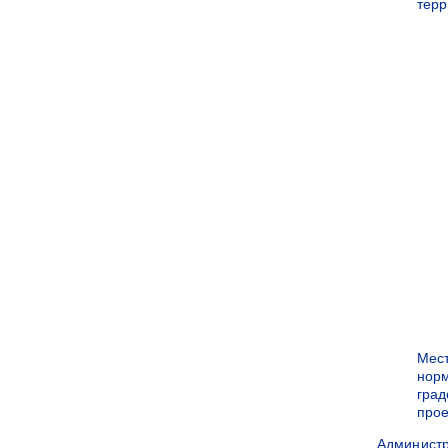
терр
Мес
нор
град
прое
Админист