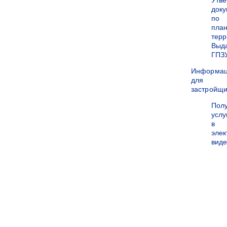
Утв
док
по
пла
терр
Выд
ГПЗ
Информа
для
застройщи
Пол
услу
в
эле
вид