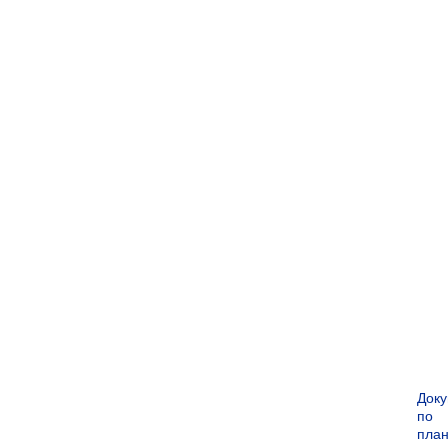
Док
по
пла