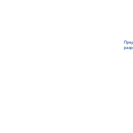
Пре
раз