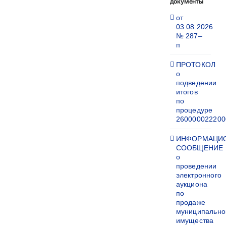
документы
от
03.08.2026
№ 287–
п
ПРОТОКОЛ
о
подведении
итогов
по
процедуре
260000022200
ИНФОРМАЦИ
СООБЩЕНИЕ
о
проведении
электронного
аукциона
по
продаже
муниципально
имущества