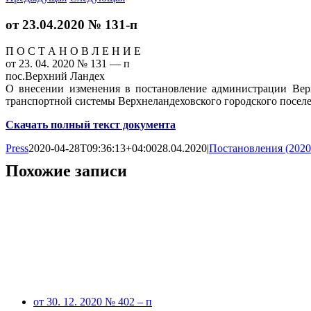
от 23.04.2020 № 131-п
П О С Т А Н О В Л Е Н И Е
от 23. 04. 2020 № 131 — п
пос.Верхний Ландех
О внесении изменения в постановление администрации Вер
транспортной системы Верхнеландеховского городского посел
Скачать полный текст документа
Press
2020-04-28T09:36:13+04:00
28.04.2020
|
Постановления (2020
Похожие записи
от 30. 12. 2020 № 402 – п