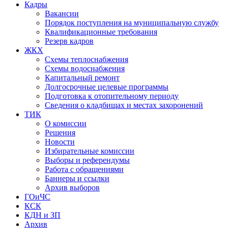
Кадры
Вакансии
Порядок поступления на муниципальную службу
Квалификационные требования
Резерв кадров
ЖКХ
Схемы теплоснабжения
Схемы водоснабжения
Капитальный ремонт
Долгосрочные целевые программы
Подготовка к отопительному периоду
Сведения о кладбищах и местах захоронений
ТИК
О комиссии
Решения
Новости
Избирательные комиссии
Выборы и референдумы
Работа с обращениями
Баннеры и ссылки
Архив выборов
ГОиЧС
КСК
КДН и ЗП
Архив