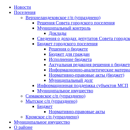
Skip
Новости
to
Поселения
content
Верхнеландеховское г/п (упразднено)
Решения Совета городского поселения
Муниципальный контроль
Доклады
Сведения о доходах депутатов Совета городск
Бюджет городского поселения
Решения о бюджете
Бюджет для граждан
Исполнение бюджета
Актуальная редакция решения о бюджет
Информационно-аналитические матери
Нормативно-правовые акты (бюджет)
Муниципальный долг
Информационная поддержка субъектов МСП
Муниципальное имущество
Симаковское с/п (упразднено)
Мытское с/п (упразднено)
Бюджет
Нормативно-правовые акты
Кромское с/п (упразднено)
Муниципальное имущество
О районе