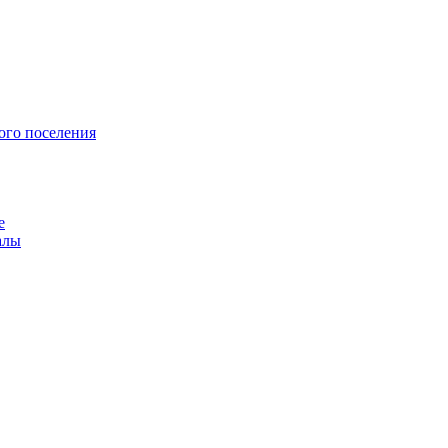
ого поселения
е
алы