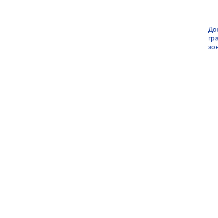
До
гр
зо