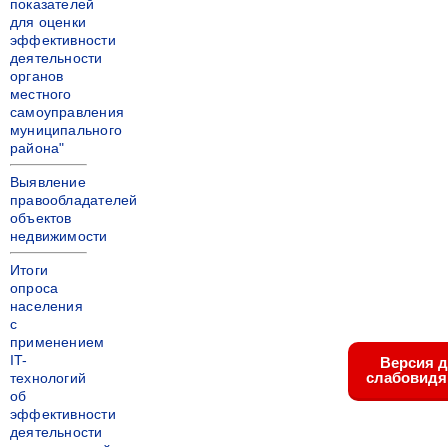
показателей
для оценки
эффективности
деятельности
органов
местного
самоуправления
муниципального
района"
Выявление
правообладателей
объектов
недвижимости
Итоги
опроса
населения
с
применением
IT-
Версия 
слабовид
технологий
об
эффективности
деятельности