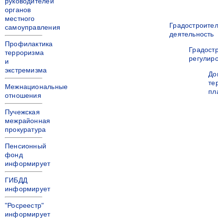
руководителей
органов
местного
Градостроите
самоуправления
деятельность
Профилактика
Градост
терроризма
регулир
и
экстремизма
До
те
Межнациональные
пл
отношения
Пучежская
межрайонная
прокуратура
Пенсионный
фонд
информирует
ГИБДД
информирует
"Росреестр"
информирует