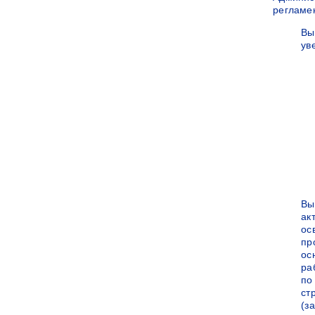
регламе
Вы
ув
Вы
ак
ос
пр
ос
ра
по
ст
(за