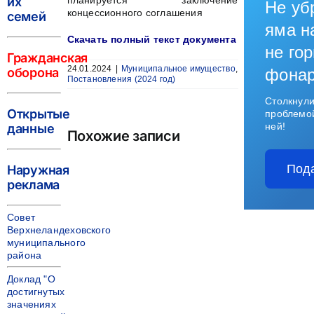
их
планируется заключение
Не уб
концессионного соглашения
семей
яма н
Скачать полный текст документа
не гор
Гражданская
24.01.2024
|
Муниципальное имущество
,
оборона
фона
Постановления (2024 год)
Столкнули
Открытые
проблемо
ней!
данные
Похожие записи
Под
Наружная
реклама
Совет
Верхнеландеховского
муниципального
района
Доклад "О
достигнутых
значениях