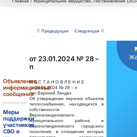
Главная
/
Муниципальное имущество
,
Постановления (2024
Предыдущая
Следующая
Жа
от 23.01.2024 № 28 –
п
Объявления,
П О С Т А Н О В Л Е Н И Е
информационные
от 23.01.2024 № 28 – п
пос.Верхний Ландех
сообщения
Об утверждении перечня объектов
теплоснабжения, находящихся в
собственности
Меры
Верхнеландеховского
поддержки
муниципального района и
участников
Верхнеландеховского городского
СВО и
поселения, в отношении которых