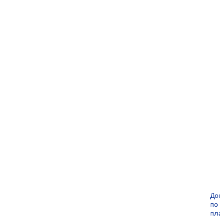
До
по
пл