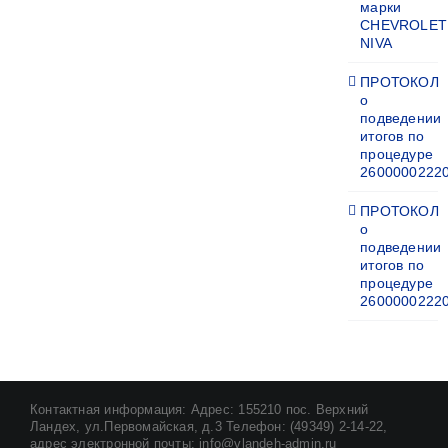
марки
CHEVROLET
NIVA
ПРОТОКОЛ
о
подведении
итогов по
процедуре
2600000222
ПРОТОКОЛ
о
подведении
итогов по
процедуре
2600000222
Контактная информация: Адрес: 155210 пос. Верхний
Ландех, ул.Первомайская, д.3 Телефон: (49349) 2-14-22,
адрес электронной почты: info@vlandeh-admin.ru