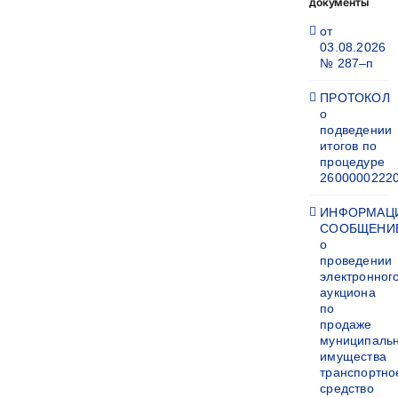
документы
от
03.08.2026
№ 287–п
ПРОТОКОЛ
о
подведении
итогов по
процедуре
2600000222
ИНФОРМАЦ
СООБЩЕНИ
о
проведении
электронног
аукциона
по
продаже
муниципаль
имущества
транспортно
средство