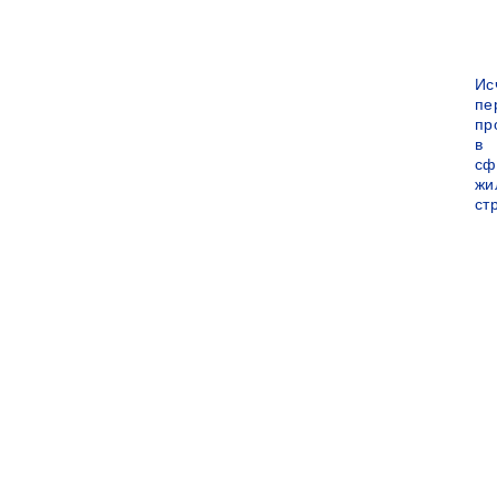
Ис
пе
пр
в
сф
жи
ст