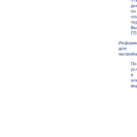
Ут
до
по
пл
те
Вы
ГП
Информ
для
застрой
По
ус
в
эл
ви