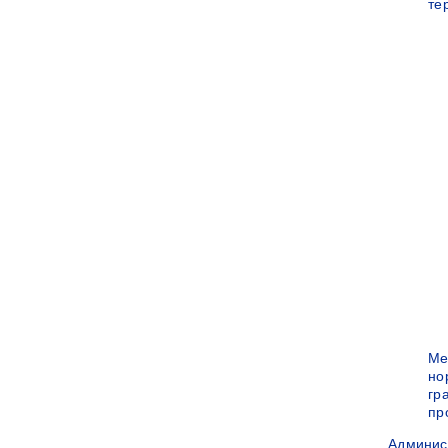
те
Ме
но
гр
пр
Админис