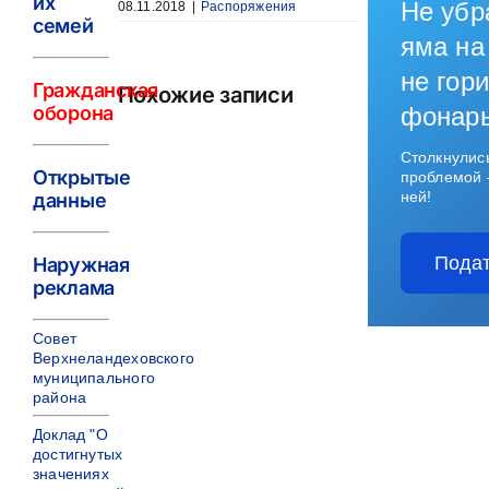
их
Не убр
08.11.2018
|
Распоряжения
семей
яма на
не гори
Гражданская
Похожие записи
оборона
фонар
Столкнулис
Открытые
проблемой 
ней!
данные
Подат
Наружная
реклама
Совет
Верхнеландеховского
муниципального
района
Доклад "О
достигнутых
значениях