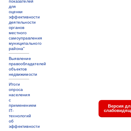
показателей
для
оценки
эффективности
деятельности
органов
местного
самоуправления
муниципального
района"
Выявление
правообладателей
объектов
недвижимости
Итоги
опроса
населения
с
применением
Версия дл
слабовидящ
IT-
технологий
об
эффективности