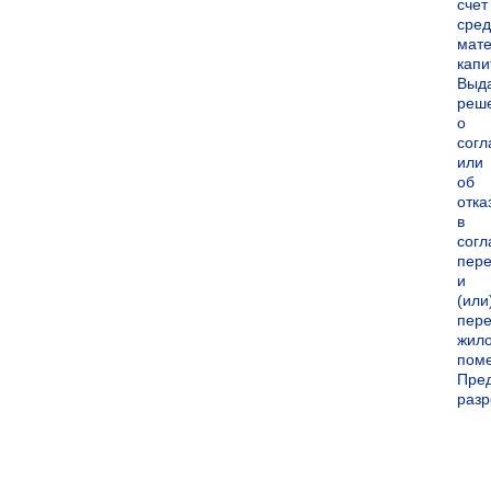
счет
сред
мате
капи
Выд
реш
о
согл
или
об
отка
в
согл
пер
и
(или
пере
жил
пом
Пре
раз