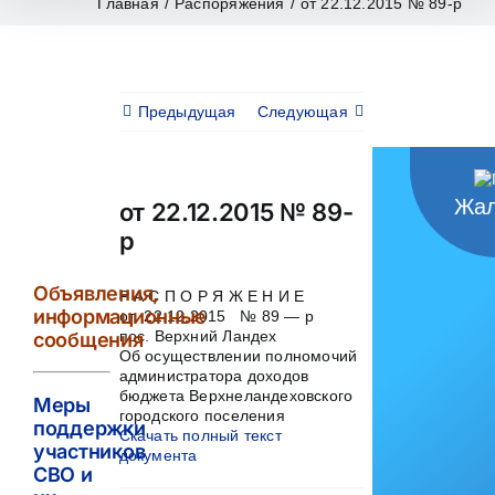
Главная
/
Распоряжения
/
от 22.12.2015 № 89-р
Предыдущая
Следующая
Жал
от 22.12.2015 № 89-
р
Объявления,
Р А С П О Р Я Ж Е Н И Е
информационные
от 22.12.2015 № 89 — р
пос. Верхний Ландех
сообщения
Об осуществлении полномочий
администратора доходов
бюджета Верхнеландеховского
Меры
городского поселения
поддержки
Скачать полный текст
участников
документа
СВО и