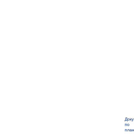
Док
по
пла