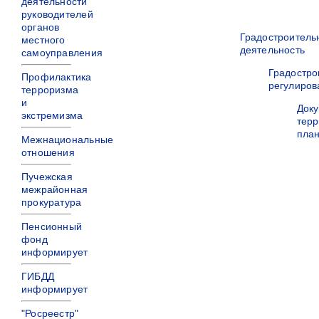
деятельности
руководителей
органов
Градостроитель
местного
деятельность
самоуправления
Градостро
Профилактика
регулиров
терроризма
и
Док
экстремизма
терр
пла
Межнациональные
отношения
Пучежская
межрайонная
прокуратура
Пенсионный
фонд
информирует
ГИБДД
информирует
"Росреестр"