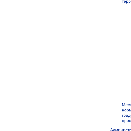
терр
Мес
нор
град
прое
Админист