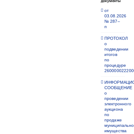
документы
от
03.08.2026
№ 287–
п
ПРОТОКОЛ
о
подведении
итогов
по
процедуре
260000022200
ИНФОРМАЦИ
СООБЩЕНИЕ
о
проведении
электронного
аукциона
по
продаже
муниципально
имущества