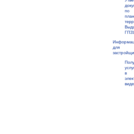
Утв
док
по
пла
терр
Выд
ГПЗ
Информа
для
застройщи
Пол
услу
в
эле
вид