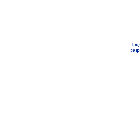
Пре
раз