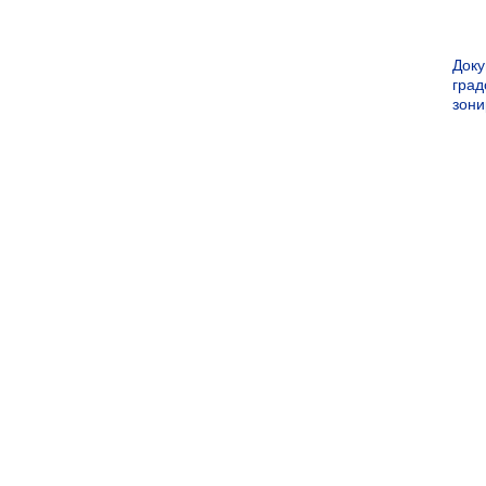
Док
град
зон