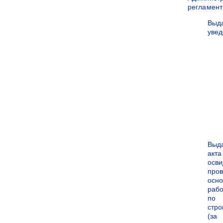
регламен
Выд
уве
Выд
акта
осви
про
осн
рабо
по
стро
(за